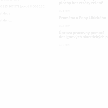
plochy bez ztráty zeleně
0 725 307 971 (po-pá 8:00-16:30)
15.4.2025
istylecz
Proměna u Pepy Libického
istyle_cz
15.3.2024
Úprava pracovny pomocí
designových akustických 
6.11.2023