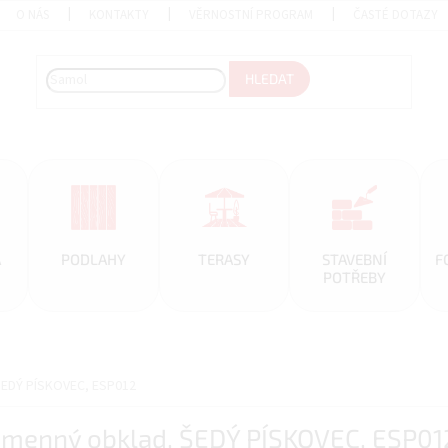
O NÁS
KONTAKTY
VĚRNOSTNÍ PROGRAM
ČASTÉ DOTAZY
HLEDAT
A
PODLAHY
TERASY
STAVEBNÍ
F
POTŘEBY
 ŠEDÝ PÍSKOVEC, ESP012
 kamenný obklad, ŠEDÝ PÍSKOVEC, ESP01