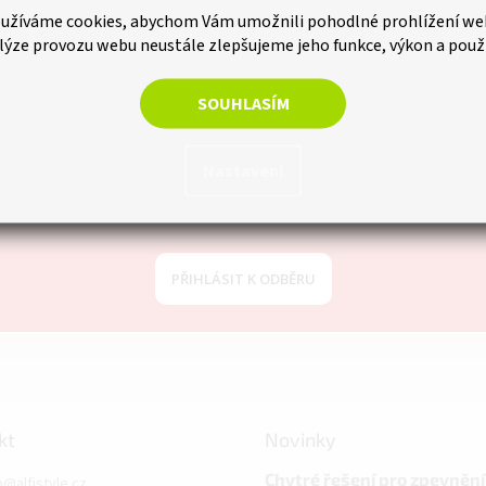
e vědět o každé novince jako 
užíváme cookies, abychom Vám umožnili pohodlné prohlížení we
lýze provozu webu neustále zlepšujeme jeho funkce, výkon a použ
SOUHLASÍM
istrujte se k našemu newsletteru a už Vám žádná slevová akce neu
Nastavení
PŘIHLÁSIT K ODBĚRU
kt
Novinky
Chytré řešení pro zpevnění
o
@
alfistyle.cz