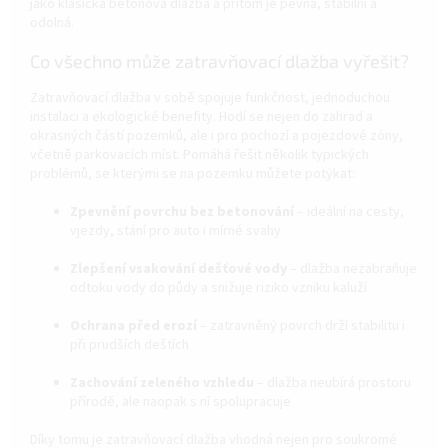
jako klasická betonová dlažba a přitom je pevná, stabilní a
odolná.
Co všechno může zatravňovací dlažba vyřešit?
Zatravňovací dlažba v sobě spojuje funkčnost, jednoduchou
instalaci a ekologické benefity. Hodí se nejen do zahrad a
okrasných částí pozemků, ale i pro pochozí a pojezdové zóny,
včetně parkovacích míst. Pomáhá řešit několik typických
problémů, se kterými se na pozemku můžete potýkat:
Zpevnění povrchu bez betonování
– ideální na cesty,
vjezdy, stání pro auto i mírné svahy
Zlepšení vsakování dešťové vody
– dlažba nezabraňuje
odtoku vody do půdy a snižuje riziko vzniku kaluží
Ochrana před erozí
– zatravněný povrch drží stabilitu i
při prudších deštích
Zachování zeleného vzhledu
– dlažba neubírá prostoru
přírodě, ale naopak s ní spolupracuje
Díky tomu je zatravňovací dlažba vhodná nejen pro soukromé