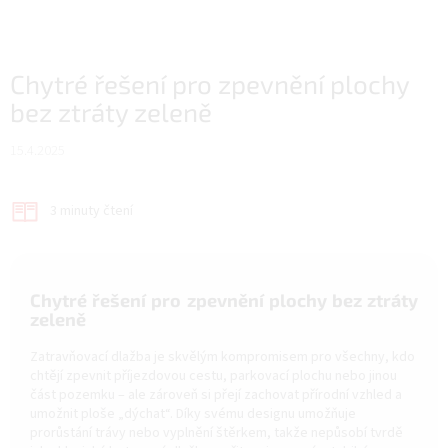
Chytré řešení pro zpevnění plochy
bez ztráty zeleně
15.4.2025
3 minuty čtení
Chytré řešení pro zpevnění plochy bez ztráty
zeleně
Zatravňovací dlažba je skvělým kompromisem pro všechny, kdo
chtějí zpevnit příjezdovou cestu, parkovací plochu nebo jinou
část pozemku – ale zároveň si přejí zachovat přírodní vzhled a
umožnit ploše „dýchat“. Díky svému designu umožňuje
prorůstání trávy nebo vyplnění štěrkem, takže nepůsobí tvrdě