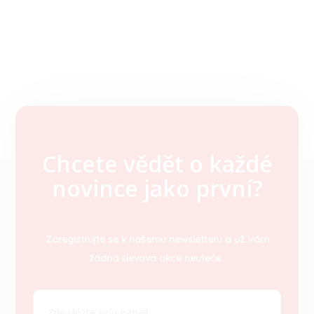
Chcete vědět o každé
Z
novince jako první?
á
p
a
t
Zaregistrujte se k našemu newsletteru a už Vám
í
žádná slevová akce neuteče.