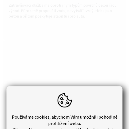
Zatravňovací dlažba má oproti jiným typům povrchů celou řadu
výhod. Přirozeně propouští vodu, nevytváří tvrdý efekt jako
beton a přitom poskytuje stabilitu i pro auta.
Používáme cookies, abychom Vám umožnili pohodlné
prohlížení webu.