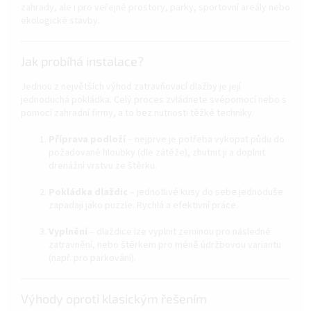
zahrady, ale i pro veřejné prostory, parky, sportovní areály nebo
ekologické stavby.
Jak probíhá instalace?
Jednou z největších výhod zatravňovací dlažby je její
jednoduchá pokládka. Celý proces zvládnete svépomocí nebo s
pomocí zahradní firmy, a to bez nutnosti těžké techniky.
Příprava podloží
– nejprve je potřeba vykopat půdu do
požadované hloubky (dle zátěže), zhutnit ji a doplnit
drenážní vrstvu ze štěrku.
Pokládka dlaždic
– jednotlivé kusy do sebe jednoduše
zapadají jako puzzle. Rychlá a efektivní práce.
Vyplnění
– dlaždice lze vyplnit zeminou pro následné
zatravnění, nebo štěrkem pro méně údržbovou variantu
(např. pro parkování).
Výhody oproti klasickým řešením