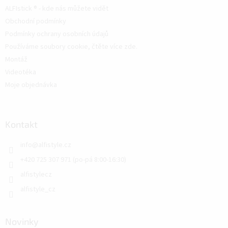
ALFIstick ® - kde nás můžete vidět
Obchodní podmínky
Podmínky ochrany osobních údajů
Používáme soubory cookie, čtěte více zde.
Montáž
Videotéka
Moje objednávka
Kontakt
info
@
alfistyle.cz
+420 725 307 971 (po-pá 8:00-16:30)
alfistylecz
alfistyle_cz
Novinky