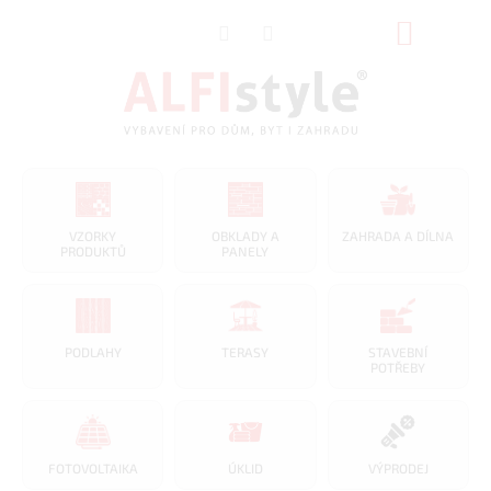
Přejít
NÁKUP
na
obsah
KOŠÍK
VZORKY
OBKLADY A
ZAHRADA A DÍLNA
PRODUKTŮ
PANELY
PODLAHY
TERASY
STAVEBNÍ
POTŘEBY
FOTOVOLTAIKA
ÚKLID
VÝPRODEJ