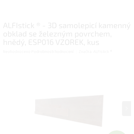
ALFIstick ® - 3D samolepicí kamenný
obklad se železným povrchem,
hnědý, ESP016 VZOREK, kus
Průměrné
Neohodnoceno
Podrobnosti hodnocení
Značka:
ALFIstick ®
hodnocení
produktu
je
0,0
z
5
hvězdiček.