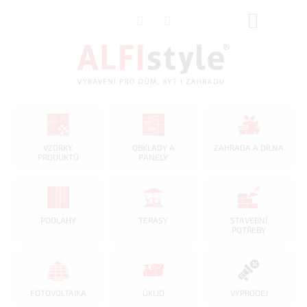
Přejít
NÁKUP
na
obsah
KOŠÍK
VZORKY
OBKLADY A
ZAHRADA A DÍLNA
PRODUKTŮ
PANELY
PODLAHY
TERASY
STAVEBNÍ
POTŘEBY
FOTOVOLTAIKA
ÚKLID
VÝPRODEJ