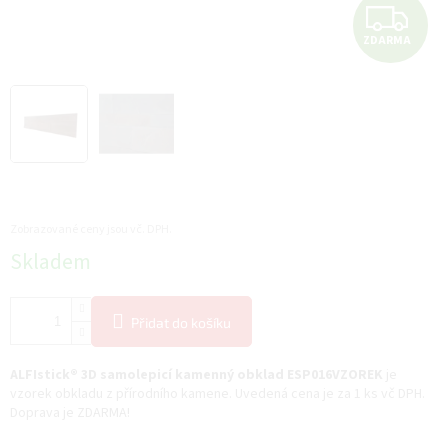
Z
ZDARMA
D
A
R
M
A
Zobrazované ceny jsou vč. DPH.
Měrná
Skladem
cena:
Přidat do košíku
ALFIstick® 3D samolepicí kamenný obklad ESP016VZOREK
je
vzorek obkladu z přírodního kamene. Uvedená cena je za 1 ks vč DPH.
Doprava je ZDARMA!