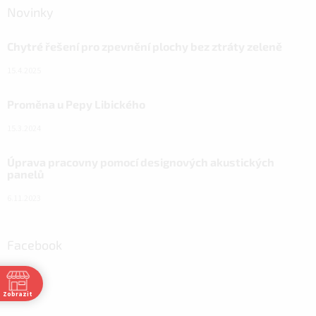
Novinky
Chytré řešení pro zpevnění plochy bez ztráty zeleně
15.4.2025
Proměna u Pepy Libického
15.3.2024
Úprava pracovny pomocí designových akustických
panelů
6.11.2023
Facebook
Zobrazit