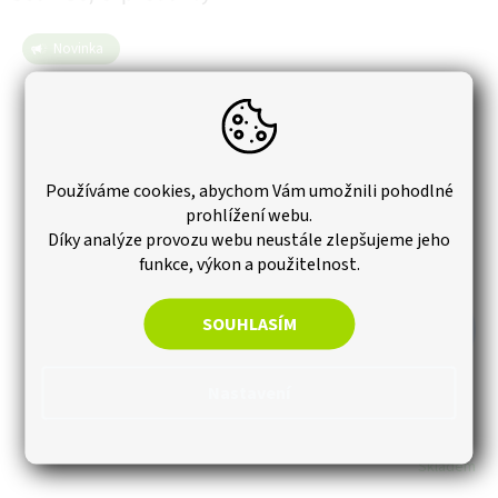
Novinka
Používáme cookies, abychom Vám umožnili pohodlné
prohlížení webu.
Díky analýze provozu webu neustále zlepšujeme jeho
funkce, výkon a použitelnost.
SOUHLASÍM
–31 %
Nastavení
ALFIstick ® - 3D samolepicí kamenný obklad se
železným povrchem, hnědý, ESP016, balení
Skladem