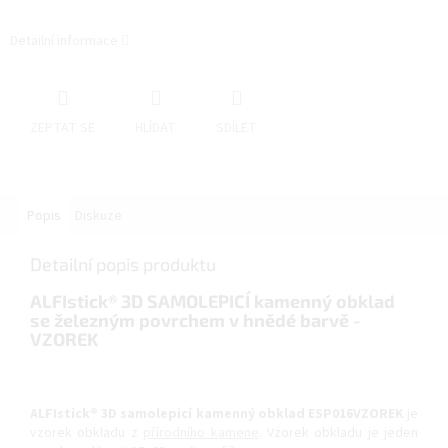
Detailní informace
ZEPTAT SE
HLÍDAT
SDÍLET
Popis
Diskuze
Detailní popis produktu
ALFIstick® 3D SAMOLEPICÍ kamenný obklad
se železným povrchem v hnědé barvě -
VZOREK
ALFIstick® 3D samolepicí kamenný obklad ESP016VZOREK
je
vzorek obkladu z
přírodního kamene
. Vzorek obkladu je jeden