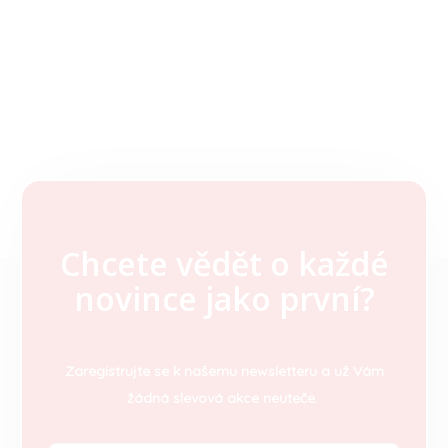
Chcete vědět o každé
Z
novince jako první?
á
p
a
t
Zaregistrujte se k našemu newsletteru a už Vám
í
žádná slevová akce neuteče.