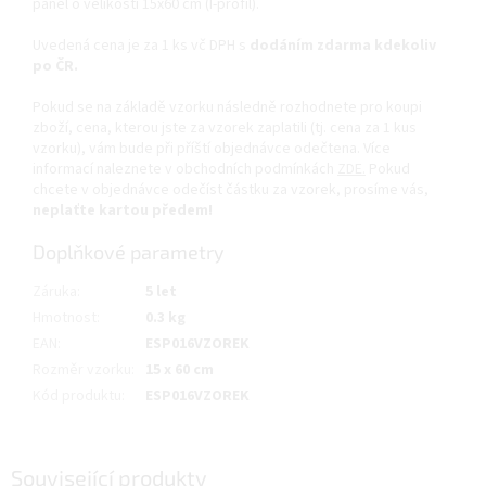
panel o velikosti 15x60 cm (I-profil).
Uvedená cena je za 1 ks vč DPH s
dodáním zdarma kdekoliv
po ČR.
Pokud se na základě vzorku následně rozhodnete pro koupi
zboží, cena, kterou jste za vzorek zaplatili (tj. cena za 1 kus
vzorku), vám bude při příští objednávce odečtena. Více
informací naleznete v obchodních podmínkách
ZDE.
Pokud
chcete v objednávce odečíst částku za vzorek, prosíme vás,
neplaťte kartou předem!
Doplňkové parametry
Záruka
:
5 let
Hmotnost
:
0.3 kg
EAN
:
ESP016VZOREK
Rozměr vzorku
:
15 x 60 cm
Kód produktu
:
ESP016VZOREK
Související produkty