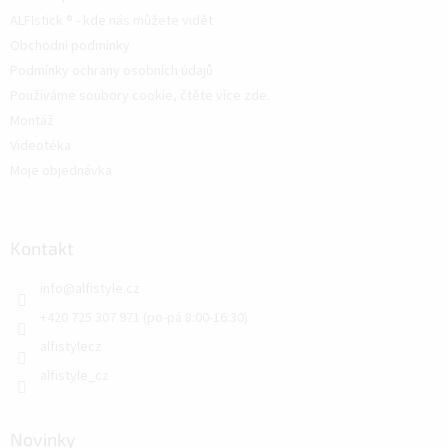
ALFIstick ® - kde nás můžete vidět
Obchodní podmínky
Podmínky ochrany osobních údajů
Používáme soubory cookie, čtěte více zde.
Montáž
Videotéka
Moje objednávka
Kontakt
info
@
alfistyle.cz
+420 725 307 971 (po-pá 8:00-16:30)
alfistylecz
alfistyle_cz
Novinky