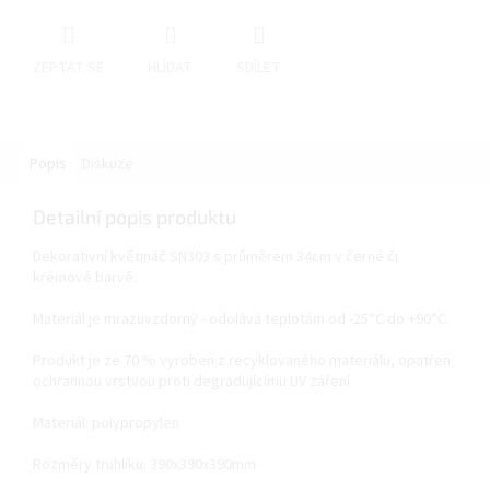
ZEPTAT SE
HLÍDAT
SDÍLET
Popis
Diskuze
Detailní popis produktu
Dekorativní květináč SN303 s průměrem 34cm v černé či
krémové barvě.
Materiál je mrazuvzdorný - odolává teplotám od -25°C do +90°C.
Produkt je ze 70 % vyroben z recyklovaného materiálu, opatřen
ochrannou vrstvou proti degradujícímu UV záření.
Materiál: polypropylen
Rozměry truhlíku: 390x390x390mm