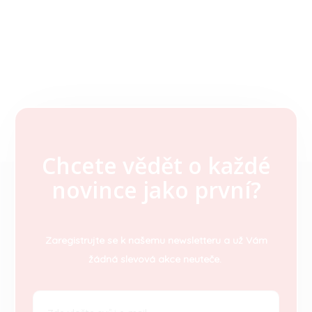
Chcete vědět o každé
Z
novince jako první?
á
p
a
t
Zaregistrujte se k našemu newsletteru a už Vám
í
žádná slevová akce neuteče.