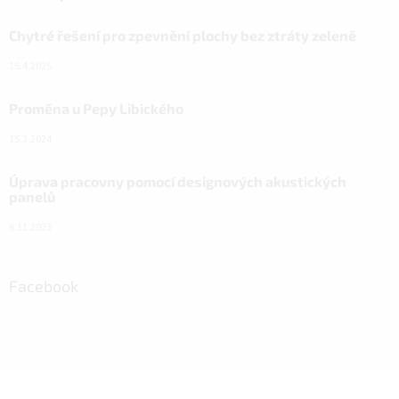
Chytré řešení pro zpevnění plochy bez ztráty zeleně
15.4.2025
Proměna u Pepy Libického
15.3.2024
Úprava pracovny pomocí designových akustických
panelů
6.11.2023
Facebook