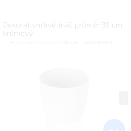
Dekorativní květináč průměr 39 cm,
krémový
Průměrné
Neohodnoceno
Podrobnosti hodnocení
Značka:
ALFIstyle
hodnocení
produktu
je
0,0
z
5
hvězdiček.
–44 %