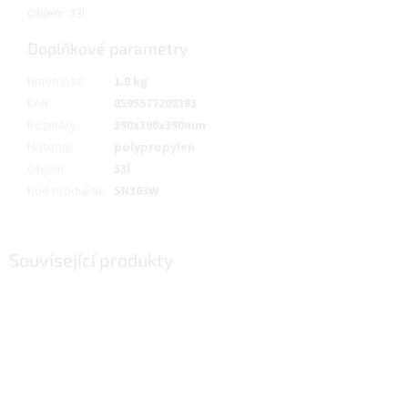
Objem: 33l
Doplňkové parametry
Hmotnost
:
1.8 kg
EAN
:
8595577208383
Rozměry
:
390x390x390mm
Materiál
:
polypropylen
Objem
:
33l
Kód produktu
:
SN303W
Související produkty