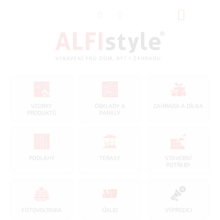
Přejít
NÁKUP
na
obsah
KOŠÍK
VZORKY
OBKLADY A
ZAHRADA A DÍLNA
PRODUKTŮ
PANELY
PODLAHY
TERASY
STAVEBNÍ
POTŘEBY
FOTOVOLTAIKA
ÚKLID
VÝPRODEJ