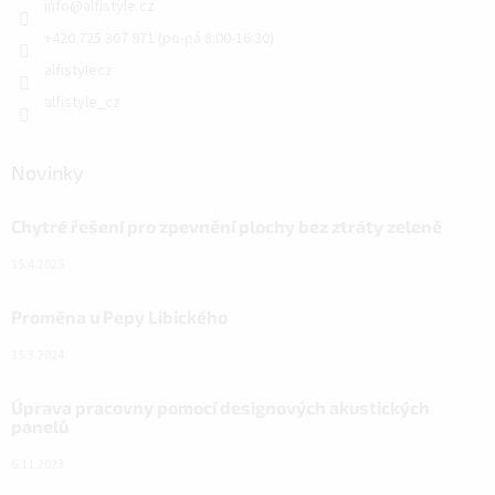
info
@
alfistyle.cz
+420 725 307 971 (po-pá 8:00-16:30)
alfistylecz
alfistyle_cz
Novinky
Chytré řešení pro zpevnění plochy bez ztráty zeleně
15.4.2025
Proměna u Pepy Libického
15.3.2024
Úprava pracovny pomocí designových akustických
panelů
6.11.2023