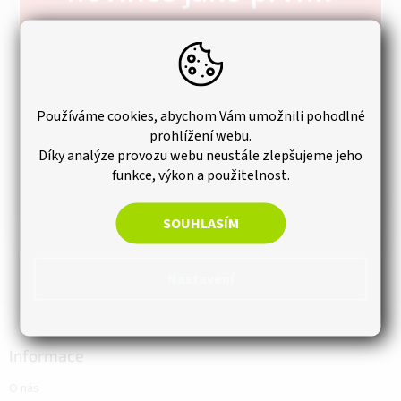
p
a
t
Zaregistrujte se k našemu newsletteru a už Vám
í
žádná slevová akce neuteče.
Používáme cookies, abychom Vám umožnili pohodlné
prohlížení webu.
Díky analýze provozu webu neustále zlepšujeme jeho
funkce, výkon a použitelnost.
SOUHLASÍM
PŘIHLÁSIT K ODBĚRU
Nastavení
Informace
O nás