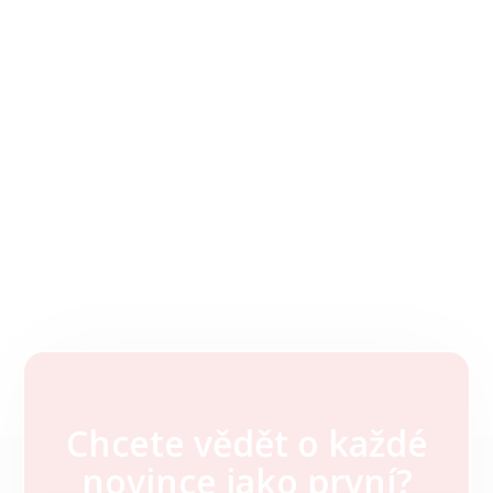
Chcete vědět o každé
Z
novince jako první?
á