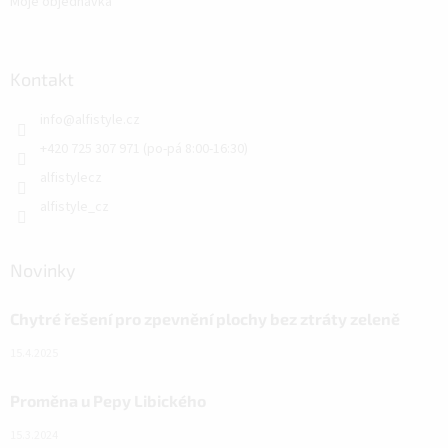
Moje objednávka
Kontakt
info
@
alfistyle.cz
+420 725 307 971 (po-pá 8:00-16:30)
alfistylecz
alfistyle_cz
Novinky
Chytré řešení pro zpevnění plochy bez ztráty zeleně
15.4.2025
Proměna u Pepy Libického
15.3.2024