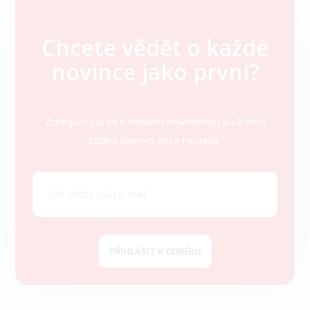
Chcete vědět o každé
Z
novince jako první?
á
p
a
t
Zaregistrujte se k našemu newsletteru a už Vám
í
žádná slevová akce neuteče.
PŘIHLÁSIT K ODBĚRU