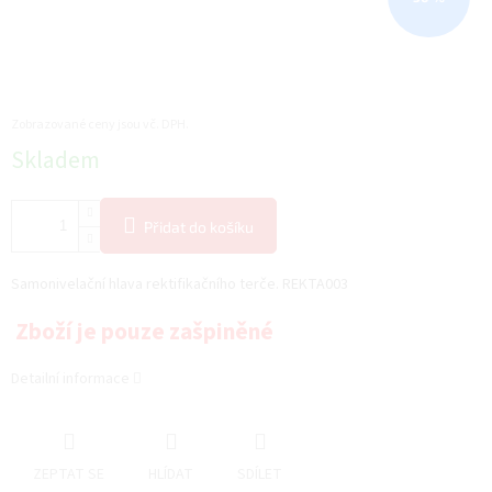
Zobrazované ceny jsou vč. DPH.
Měrná
Skladem
cena:
Přidat do košíku
Samonivelační hlava rektifikačního terče. REKTA003
Zboží je pouze zašpiněné
Detailní informace
ZEPTAT SE
HLÍDAT
SDÍLET