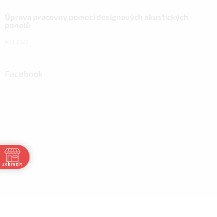
Úprava pracovny pomocí designových akustických
panelů
6.11.2023
Facebook
Zobrazit
30
30
30
:30