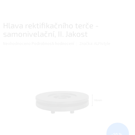
Hlava rektifikačního terče -
samonivelační, II. Jakost
Průměrné
Neohodnoceno
Podrobnosti hodnocení
Značka:
ALFIstyle
hodnocení
produktu
je
0,0
z
5
hvězdiček.
–50 %