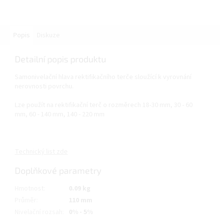
Popis
Diskuze
Detailní popis produktu
Samonivelační hlava rektifikačního terče sloužící k vyrovnání
nerovnosti povrchu.
Lze použít na rektifikační terč o rozměrech 18-30 mm, 30 - 60
mm, 60 - 140 mm, 140 - 220 mm
Technický list zde
Doplňkové parametry
Hmotnost
:
0.09 kg
Průměr
:
110 mm
Nivelační rozsah
:
0% - 5%