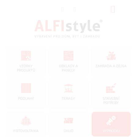
Přejít
NÁKUP
na
obsah
KOŠÍK
VZORKY
OBKLADY A
ZAHRADA A DÍLNA
PRODUKTŮ
PANELY
PODLAHY
TERASY
STAVEBNÍ
POTŘEBY
FOTOVOLTAIKA
ÚKLID
VÝPRODEJ