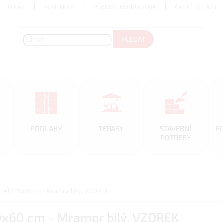
O NÁS
KONTAKTY
VĚRNOSTNÍ PROGRAM
ČASTÉ DOTAZY
HLEDAT
A
PODLAHY
TERASY
STAVEBNÍ
F
POTŘEBY
nel 240x60 cm - Mramor bílý, VZOREK
0x60 cm - Mramor bílý, VZOREK