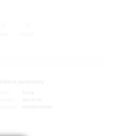
LÍDAT
SDÍLET
lňkové parametry
nost
:
0.1 kg
ozměry
:
29 x 29 cm
produktu
:
AKD001VZOREK