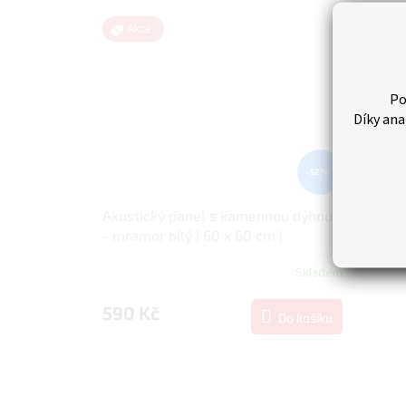
Akce
Po
Díky ana
–52 %
Akustický panel s kamennou dýhou
- mramor bílý | 60 x 60 cm |
AKD001S | ALFIstyle.cz
Skladem
590 Kč
Do košíku