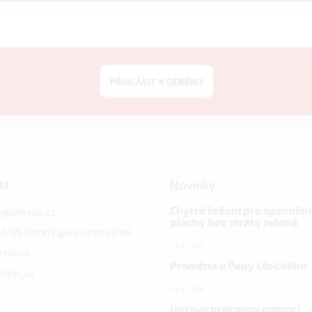
PŘIHLÁSIT K ODBĚRU
kt
Novinky
Chytré řešení pro zpevnění
o
@
alfistyle.cz
plochy bez ztráty zeleně
0 725 307 971 (po-pá 8:00-16:30)
15.4.2025
istylecz
Proměna u Pepy Libického
istyle_cz
15.3.2024
Úprava pracovny pomocí