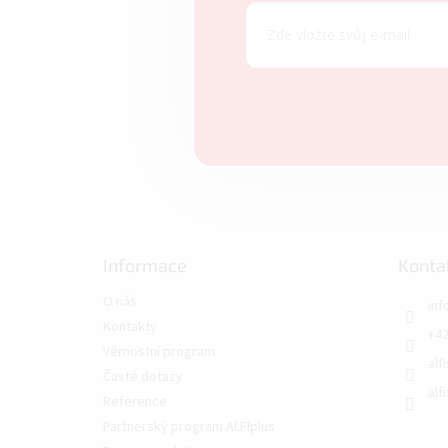
Informace
Konta
O nás
inf
Kontakty
+42
Věrnostní program
alf
Časté dotazy
alf
Reference
Partnerský program ALFIplus