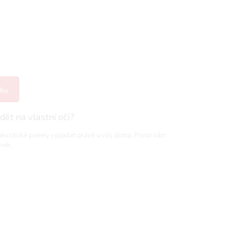
íku
dět na vlastní oči?
 akustické panely vypadat právě u vás doma. Proto vám
rek.