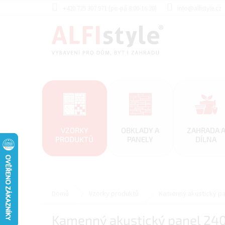
Přejít
+420 725 307 971 (po-pá 8:00-16:30)
info@alfistyle.cz
na
obsah
VZORKY
OBKLADY A
ZAHRADA 
PRODUKTŮ
PANELY
DÍLNA
Domů
Vzorky produktů
Kamenný akustický pa
Kamenný akustický panel 24