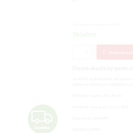
Zobrazované ceny jsou vč. DPH.
Měrná
Skladem
cena:
Přidat do koš
Chcete akustický panel vi
Je těžké si představit, jak budou
nabízíme možnost si objednat vzo
Rozměry vzorku: 29 x 29 cm
Uvedená cena je za 1 ks vč DPH.
Z
Doprava je ZDARMA!
ZDARMA
AKD001VZOREK