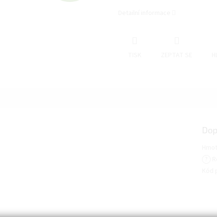
D
Detailní informace
A
TISK
ZEPTAT SE
H
R
M
Dop
A
Hmot
?
R
Kód 