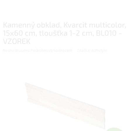
Kamenný obklad, Kvarcit multicolor,
15x60 cm, tloušťka 1-2 cm, BL010 -
VZOREK
Průměrné
Neohodnoceno
Podrobnosti hodnocení
Značka:
ALFIstyle
hodnocení
produktu
je
0,0
z
5
hvězdiček.