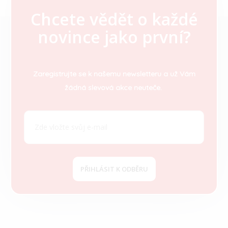
Chcete vědět o každé
Z
novince jako první?
á
p
a
t
Zaregistrujte se k našemu newsletteru a už Vám
í
žádná slevová akce neuteče.
PŘIHLÁSIT K ODBĚRU