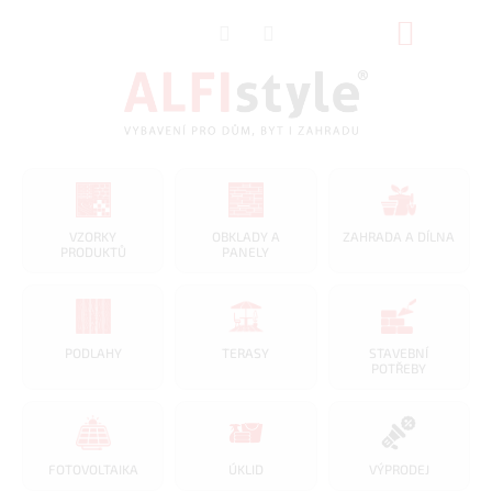
Přejít
NÁKUP
na
obsah
KOŠÍK
VZORKY
OBKLADY A
ZAHRADA A DÍLNA
PRODUKTŮ
PANELY
PODLAHY
TERASY
STAVEBNÍ
POTŘEBY
FOTOVOLTAIKA
ÚKLID
VÝPRODEJ