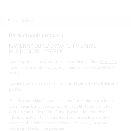
Popis
Diskuze
Detailní popis produktu
KAMENNÝ OBKLAD KVARCIT V BARVĚ
MULTICOLOR - VZOREK
Kamenný obklad BL010VZOREK je vzorek obkladu z
přírodního
kamene
. Vzorek obkladu je jeden panel o velikosti 15x60cm (I-
profil).
Uvedená cena je za 1 ks vč DPH s
dodáním zdarma kdekoliv
po ČR.
Pokud se na základě vzorku následně rozhodnete pro koupi
zboží, cena, kterou jste za vzorek zaplatili (tj. cena za 1 kus
vzorku), vám bude při příští objednávce odečtena. Více
informací naleznete v obchodních podmínkách
ZDE.
Pokud
chcete v objednávce odečíst částku za vzorek, prosíme
vás,
neplaťte kartou předem!