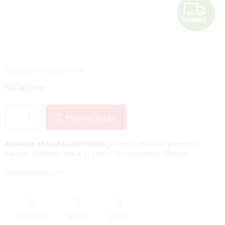
Z
ZDARMA
D
A
R
Zobrazované ceny jsou vč. DPH.
Měrná
Skladem
M
cena:
A
Přidat do košíku
Kamenný obklad BL010VZOREK
je vzorek obkladu z přírodního
kamene. Uvedená cena je za 1 ks vč DPH. Doprava je ZDARMA!
Detailní informace
ZEPTAT SE
HLÍDAT
SDÍLET