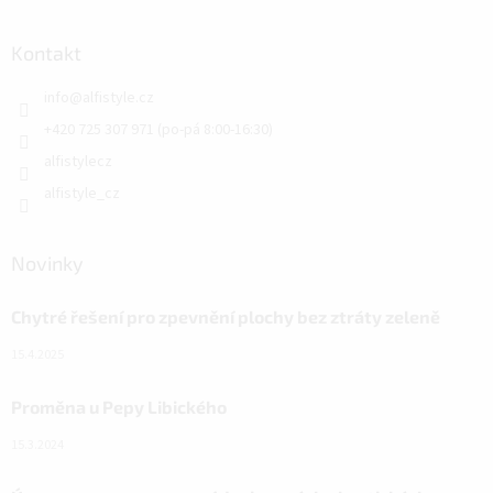
Kontakt
info
@
alfistyle.cz
+420 725 307 971 (po-pá 8:00-16:30)
alfistylecz
alfistyle_cz
Novinky
Chytré řešení pro zpevnění plochy bez ztráty zeleně
15.4.2025
Proměna u Pepy Libického
15.3.2024