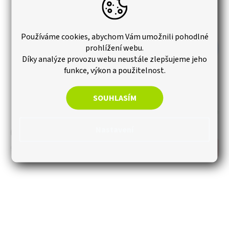
Používáme cookies, abychom Vám umožnili pohodlné
prohlížení webu.
–18 %
Díky analýze provozu webu neustále zlepšujeme jeho
funkce, výkon a použitelnost.
Kamenný obklad, Kvarcit multicolor, 15x60 cm, tloušťka
1-2 cm, BL010, balení
SOUHLASÍM
Skladem
Nastavení
623,70 Kč
Měrná
990 Kč / 1 m2
Do košíku
cena: