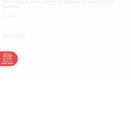
Úprava pracovny pomocí designových akustických
panelů
6.11.2023
Facebook
Zobrazit
30
30
30
:30
30