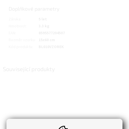
Doplňkové parametry
Záruka
:
5 let
Hmotnost
:
3.3 kg
EAN
:
8595577204507
Rozměr vzorku
:
15x60 cm
Kód produktu
:
BL010VZOREK
Související produkty