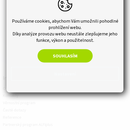
Používáme cookies, abychom Vám umožnili pohodlné
prohlížení webu.
Díky analýze provozu webu neustále zlepšujeme jeho
PŘIHLÁSIT K ODBĚRU
funkce, výkon a použitelnost.
SOUHLASÍM
Nastavení
Informace
O nás
Kontakty
Věrnostní program
Časté dotazy
Reference
Partnerský program ALFIplus