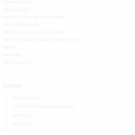
Doprava a platba
Jak nakupovat
ALFIstick ® - kde nás můžete vidět
Obchodní podmínky
Podmínky ochrany osobních údajů
Používáme soubory cookie, čtěte více zde.
Montáž
Videotéka
Moje objednávka
Kontakt
info
@
alfistyle.cz
+420 725 307 971 (po-pá 8:00-16:30)
alfistylecz
alfistyle_cz