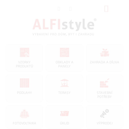
Přejít
NÁKUP
na
obsah
KOŠÍK
VZORKY
OBKLADY A
ZAHRADA A DÍLNA
PRODUKTŮ
PANELY
PODLAHY
TERASY
STAVEBNÍ
POTŘEBY
FOTOVOLTAIKA
ÚKLID
VÝPRODEJ