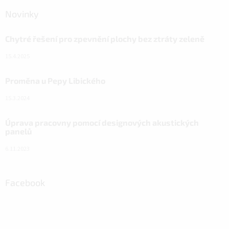
Novinky
Chytré řešení pro zpevnění plochy bez ztráty zeleně
15.4.2025
Proměna u Pepy Libického
15.3.2024
Úprava pracovny pomocí designových akustických
panelů
6.11.2023
Facebook