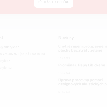
PŘIHLÁSIT K ODBĚRU
kt
Novinky
Chytré řešení pro zpevnění
o
@
alfistyle.cz
plochy bez ztráty zeleně
0 725 307 971 (po-pá 8:00-16:30)
15.4.2025
istylecz
Proměna u Pepy Libického
istyle_cz
15.3.2024
Úprava pracovny pomocí
designových akustických 
6.11.2023