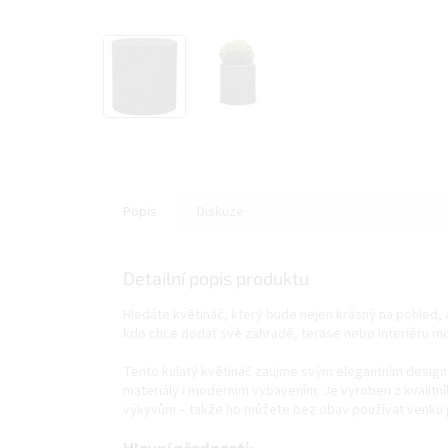
Popis
Diskuze
Detailní popis produktu
Hledáte květináč, který bude nejen krásný na pohled, 
kdo chce dodat své zahradě, terase nebo interiéru m
Tento kulatý květináč zaujme svým elegantním designe
materiály i moderním vybavením. Je vyroben z kvalitníh
výkyvům – takže ho můžete bez obav používat venku p
Hlavní přednosti: