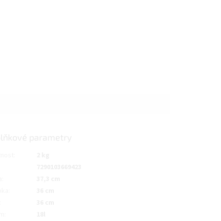
lňkové parametry
nost
:
2 kg
7290103669423
a
:
37,3 cm
bka
:
36 cm
:
36 cm
em
:
18l