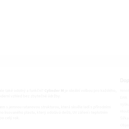
Dop
ale také odolný a funkční?
Cylinder M
je ideální volbou pro každého,
Hmot
oderní vzhled bez zbytečné údržby.
EAN
:
Výšk
m s jemnou ratanovou strukturou, která skvěle ladí s přírodními
Hlou
o lisovaného plastu, který odolává dešti, UV záření i teplotním
o celý rok.
Šířka
Obj