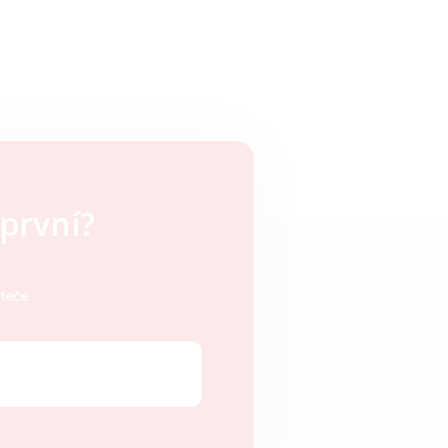
první?
teče.