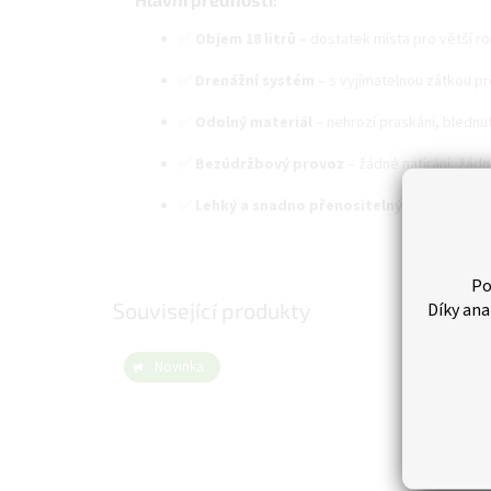
✅
Objem 18 litrů
– dostatek místa pro větší ros
✅
Drenážní systém
– s vyjímatelnou zátkou pro
✅
Odolný materiál
– nehrozí praskání, blednut
✅
Bezúdržbový provoz
– žádné natírání, žádn
✅
Lehký a snadno přenositelný
– i přes pevn
Po
Související produkty
Díky ana
Novinka