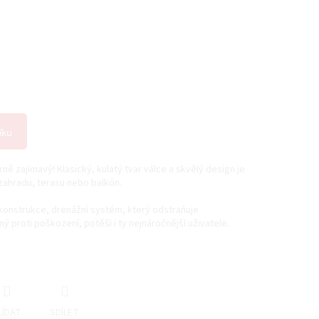
íku
rně zajímavý! Klasický, kulatý tvar válce a skvělý design je
zahradu, terasu nebo balkón.
í konstrukce, drenážní systém, který odstraňuje
 proti poškození, potěší i ty nejnáročnější uživatele.
LÍDAT
SDÍLET