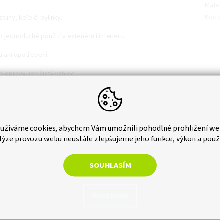
Mater
Kód 
tliny, keře či bylinky.
 jednoduché použití v exteriéru i interiéru.
í ani opotřebení.
é opravy, jen čistý vzhled.
ou konstrukci je manipulace velmi snadn
užíváme cookies, abychom Vám umožnili pohodlné prohlížení we
lýze provozu webu neustále zlepšujeme jeho funkce, výkon a použ
SOUHLASÍM
Nastavení