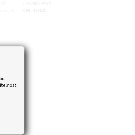
iál
:
Lisovaný plast
produktu
:
KTR_229123
bu.
itelnost.