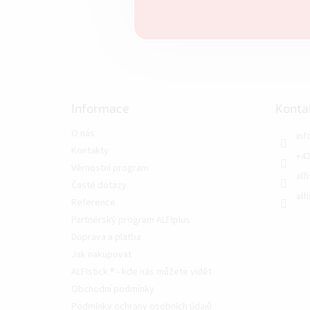
Informace
Konta
O nás
inf
Kontakty
+42
Věrnostní program
alf
Časté dotazy
alf
Reference
Partnerský program ALFIplus
Doprava a platba
Jak nakupovat
ALFIstick ® - kde nás můžete vidět
Obchodní podmínky
Podmínky ochrany osobních údajů