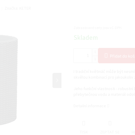
Značka:
KETER
Zobrazované ceny jsou vč. DPH.
Měrná
Skladem
cena:
Přidat do koš
I tradiční květináč může být nesmí
skvělou kombinací pro jakoukoliv 
Jeho funkční vlastnosti - robustn
přebytečnou vodu a materiál odolný
Detailní informace
TISK
ZEPTAT SE
H