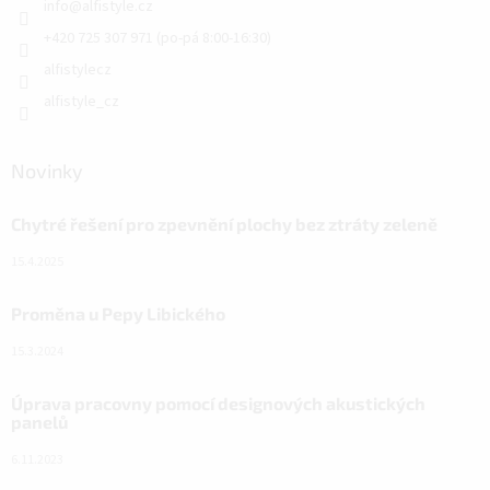
info
@
alfistyle.cz
+420 725 307 971 (po-pá 8:00-16:30)
alfistylecz
alfistyle_cz
Novinky
Chytré řešení pro zpevnění plochy bez ztráty zeleně
15.4.2025
Proměna u Pepy Libického
15.3.2024
Úprava pracovny pomocí designových akustických
panelů
6.11.2023