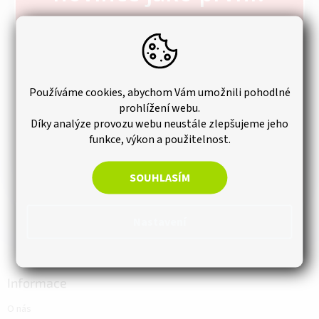
p
a
t
Zaregistrujte se k našemu newsletteru a už Vám
í
žádná slevová akce neuteče.
Používáme cookies, abychom Vám umožnili pohodlné
prohlížení webu.
Díky analýze provozu webu neustále zlepšujeme jeho
funkce, výkon a použitelnost.
SOUHLASÍM
PŘIHLÁSIT K ODBĚRU
Nastavení
Informace
O nás