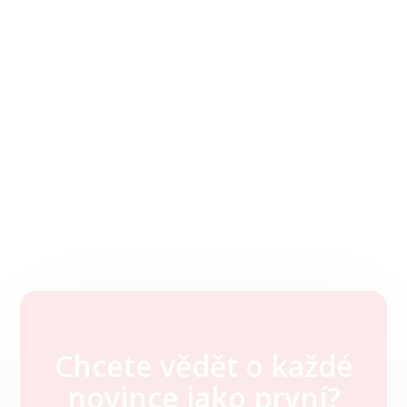
Chcete vědět o každé
Z
novince jako první?
á