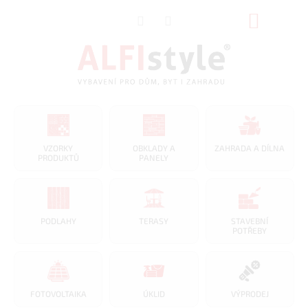
Přejít
NÁKUP
na
obsah
KOŠÍK
VZORKY
OBKLADY A
ZAHRADA A DÍLNA
PRODUKTŮ
PANELY
PODLAHY
TERASY
STAVEBNÍ
POTŘEBY
FOTOVOLTAIKA
ÚKLID
VÝPRODEJ