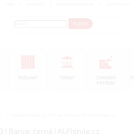
O NÁS
KONTAKTY
VĚRNOSTNÍ PROGRAM
ČASTÉ DOTAZY
HLEDAT
A
PODLAHY
TERASY
STAVEBNÍ
F
POTŘEBY
y
Palisáda | Délka: 2,5 m | Tvar: D | Barva: černá | ALFIstyle.cz
D | Barva: černá | ALFIstyle.cz