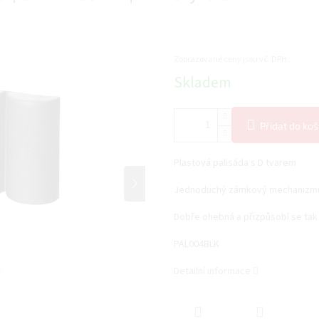
Zobrazované ceny jsou vč. DPH.
Měrná
Skladem
cena:
Přidat do koš
Plastová palisáda s D tvarem
Jednoduchý zámkový mechanizm
Dobře ohebná a přizpůsobí se tak
PAL004BLK
Detailní informace