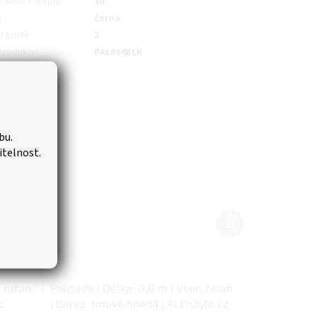
 kusů v balení
:
10
a
:
černá
t hrotů
:
2
produktu
:
PAL004BLK
bu.
itelnost.
Další
produkt
: ratan
Palisáda | Délka: 0,8 m | Vzor: ratan
z
| Barva: tmavě hnědá | ALFIstyle.cz