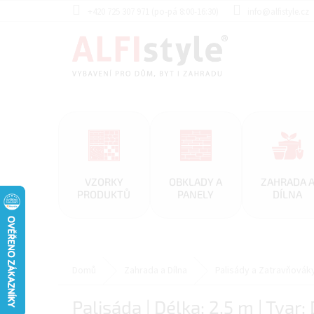
Přejít
+420 725 307 971 (po-pá 8:00-16:30)
info@alfistyle.cz
na
obsah
VZORKY
OBKLADY A
ZAHRADA 
PRODUKTŮ
PANELY
DÍLNA
Domů
Zahrada a Dílna
Palisády a Zatravňovák
Palisáda | Délka: 2,5 m | Tvar: 