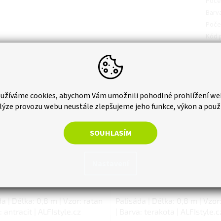
Počet
Barv
Poče
Kód 
užíváme cookies, abychom Vám umožnili pohodlné prohlížení we
lýze provozu webu neustále zlepšujeme jeho funkce, výkon a použ
SOUHLASÍM
Nastavení
a | Délka: 0,8 m | Vzor: ratan
Palisáda | Délka: 0,8 m | Vzor
: antracit | ALFIstyle.cz
| Barva: terakota | ALFIstyle.c