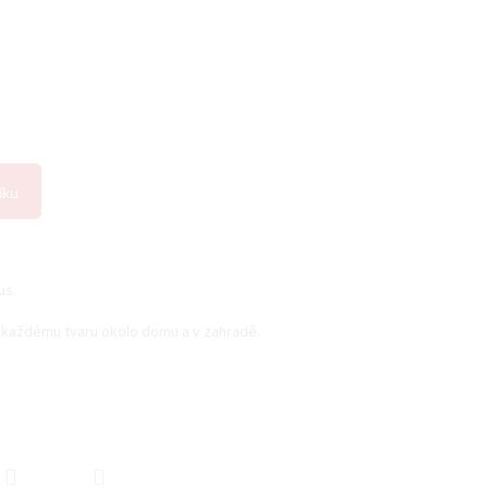
íku
us.
 každému tvaru okolo domu a v zahradě.