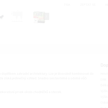
TISK
ZEPTAT SE
H
Dop
m doplňkem zahradní architektury. Lze je libovolně kombinovat do
Hmot
a získá jedinečný vzhled. Snadno sestavitelná a odolná vůči
EAN
:
Délk
Výška
ekorativní prvek okolo chodníčků a stezek.
Výška
Odoln