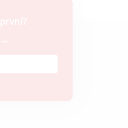
první?
teče.