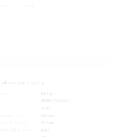
LÍDAT
SDÍLET
lňkové parametry
nost
:
0.5 kg
8595577210416
a
:
25cm
 bez kolíků
:
12,5cm
 v četně kolíků
:
22,5cm
ost vůči UV záření
:
ANO