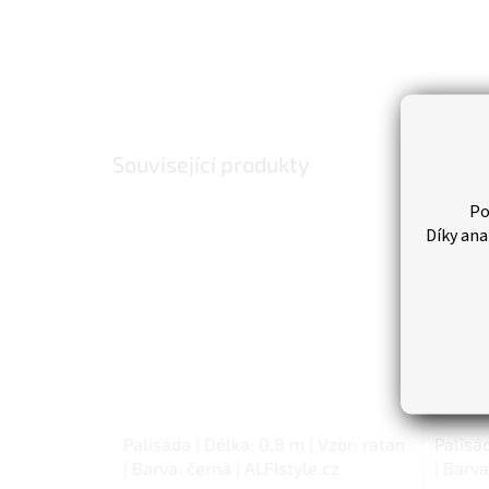
Související produkty
Po
Díky ana
Palisáda | Délka: 0,8 m | Vzor: ratan
Palisád
| Barva: černá | ALFIstyle.cz
| Barva