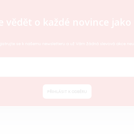
e vědět o každé novince jako 
istrujte se k našemu newsletteru a už Vám žádná slevová akce neu
PŘIHLÁSIT K ODBĚRU