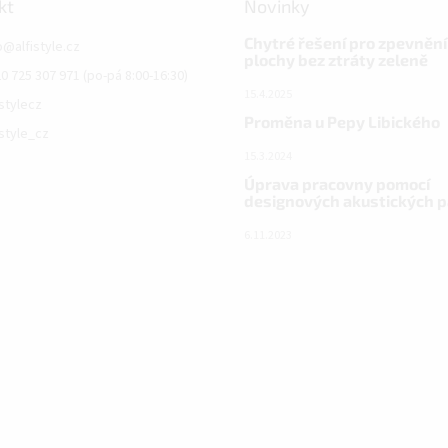
kt
Novinky
Chytré řešení pro zpevnění
o
@
alfistyle.cz
plochy bez ztráty zeleně
0 725 307 971 (po-pá 8:00-16:30)
15.4.2025
istylecz
Proměna u Pepy Libického
istyle_cz
15.3.2024
Úprava pracovny pomocí
designových akustických 
6.11.2023