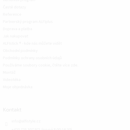
Časté dotazy
Reference
Partnerský program ALFIplus
Doprava a platba
Jak nakupovat
ALFIstick ® - kde nás můžete vidět
Obchodní podmínky
Podmínky ochrany osobních údajů
Používáme soubory cookie, čtěte více zde.
Montáž
Videotéka
Moje objednávka
Kontakt
info
@
alfistyle.cz
+420 725 307 971 (po-pá 8:00-16:30)