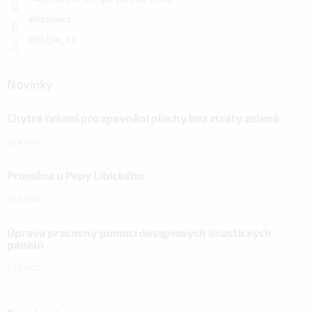
alfistylecz
alfistyle_cz
Novinky
Chytré řešení pro zpevnění plochy bez ztráty zeleně
15.4.2025
Proměna u Pepy Libického
15.3.2024
Úprava pracovny pomocí designových akustických
panelů
6.11.2023