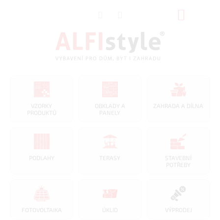
Přejít
NÁKUP
na
obsah
KOŠÍK
VZORKY
OBKLADY A
ZAHRADA A DÍLNA
PRODUKTŮ
PANELY
PODLAHY
TERASY
STAVEBNÍ
POTŘEBY
FOTOVOLTAIKA
ÚKLID
VÝPRODEJ