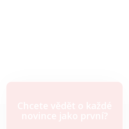
Chcete vědět o každé
Z
novince jako první?
á
p
a