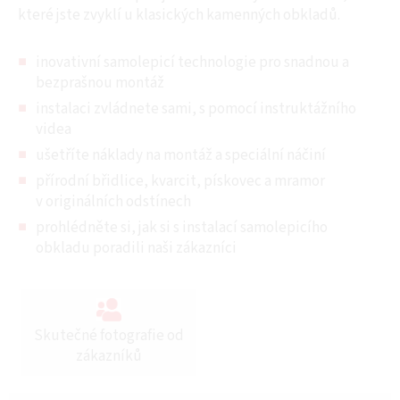
které jste zvyklí u klasických kamenných obkladů.
inovativní samolepicí technologie pro snadnou a
bezprašnou montáž
instalaci zvládnete sami, s pomocí instruktážního
videa
ušetříte náklady na montáž a speciální náčiní
přírodní břidlice, kvarcit, pískovec a mramor
v originálních odstínech
prohlédněte si, jak si s instalací samolepicího
obkladu poradili naši zákazníci
Skutečné fotografie od
zákazníků