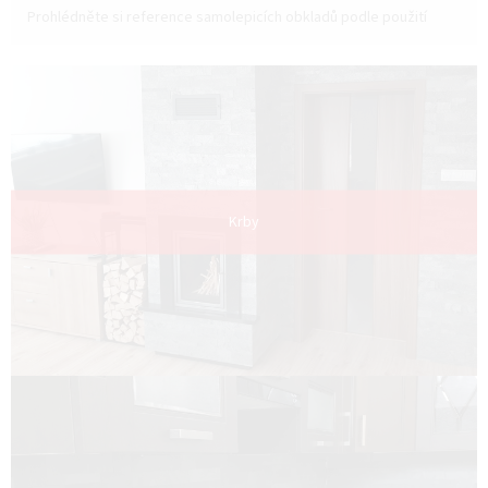
Prohlédněte si reference samolepicích obkladů podle použití
Krby