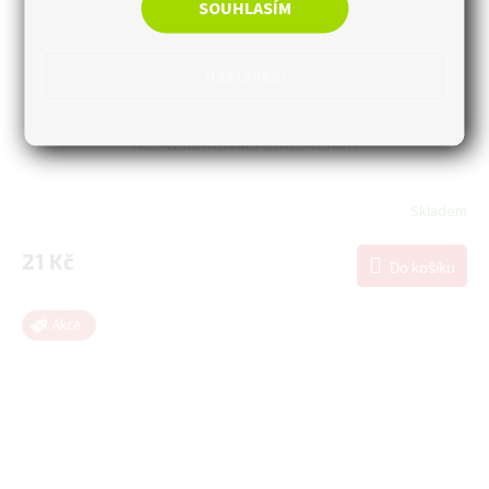
SOUHLASÍM
Nastavení
Nůž odlamovací 2618, 18mm
Skladem
21 Kč
Do košíku
Akce