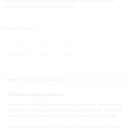
vhodná i pro použití v místnostech s velkou zátěží. Podložka má
integrovanou parozábranu a lepicí pásku.
Detailní informace
ZEPTAT SE
HLÍDAT
SDÍLET
Popis
Podobné (1)
Diskuze
Detailní popis produktu
Snadno se instaluje díky integrované lepicí pásce a parozábrana
Aquastop ochraňuje podlahu před spodní vlhkostí. Není tedy
nutné přidávat žádnou další vrstvu ani dokupovat lepicí pásku.
Podložka Secura Vinyl Click Smart 3v1 má velmi nízký tepelný