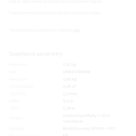
odpor, díky čemuž je vhodná pro podlahové topení.
Podložka není vhodná pro lepené vinylové podlahy.
Technický list podložky ke stažení
zde.
Doplňkové parametry
Hmotnost
:
1.81 kg
EAN
:
5905167816943
Hmotnost
:
1,81 kg
Obsah balení
:
6,25 m²
Tloušťka
:
1,5 mm
Délka
:
5,3 m
Šířka
:
1,18 m
Vinylové podlahy s click
Vhodné
:
systémem
Materiál
:
Modifikovaný XPSHD + PET
Reakce na oheň
:
Efl