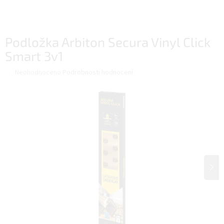
Podložka Arbiton Secura Vinyl Click
Smart 3v1
Průměrné
Neohodnoceno
Podrobnosti hodnocení
hodnocení
produktu
je
0,0
z
5
hvězdiček.