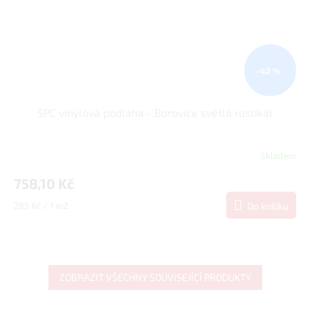
–42 %
SPC vinylová podlaha - Borovice světlá rustikál
Skladem
758,10 Kč
Měrná
285 Kč / 1 m2
Do košíku
cena:
ZOBRAZIT VŠECHNY SOUVISEJÍCÍ PRODUKTY