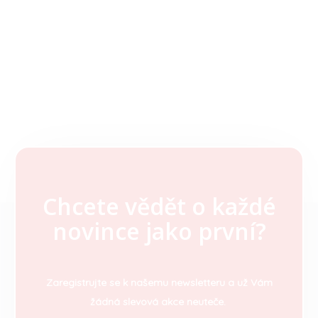
Chcete vědět o každé
Z
novince jako první?
á
p
a
t
Zaregistrujte se k našemu newsletteru a už Vám
í
žádná slevová akce neuteče.