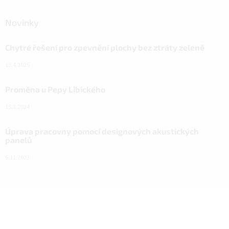
Novinky
Chytré řešení pro zpevnění plochy bez ztráty zeleně
15.4.2025
Proměna u Pepy Libického
15.3.2024
Úprava pracovny pomocí designových akustických
panelů
6.11.2023
Facebook