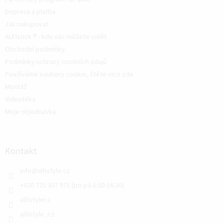
Doprava a platba
Jak nakupovat
ALFIstick ® - kde nás můžete vidět
Obchodní podmínky
Podmínky ochrany osobních údajů
Používáme soubory cookie, čtěte více zde.
Montáž
Videotéka
Moje objednávka
Kontakt
info
@
alfistyle.cz
+420 725 307 971 (po-pá 8:00-16:30)
alfistylecz
alfistyle_cz