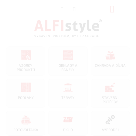
Přejít
NÁKUP
na
obsah
KOŠÍK
VZORKY
OBKLADY A
ZAHRADA A DÍLNA
PRODUKTŮ
PANELY
PODLAHY
TERASY
STAVEBNÍ
POTŘEBY
FOTOVOLTAIKA
ÚKLID
VÝPRODEJ