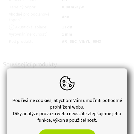
Tepelný odpor
:
0,04 m2K/W
Vhodné pro podlahové
Ano
topení
:
?
Akustická izolace
:
17 dB
Vyrovnání nerovností
:
1 mm
Kód produktu
:
AR_SEC_VINYL_6943
Související produkty
Používáme cookies, abychom Vám umožnili pohodlné
prohlížení webu.
Díky analýze provozu webu neustále zlepšujeme jeho
funkce, výkon a použitelnost.