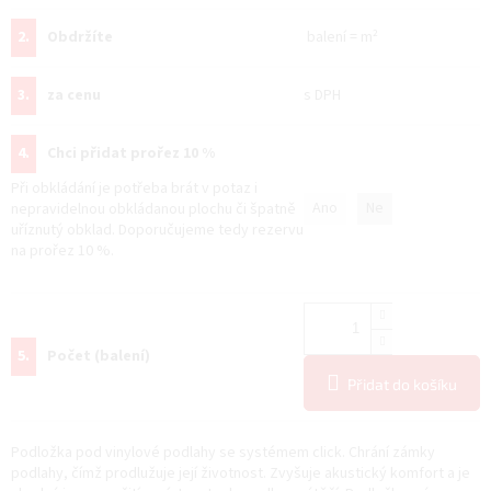
2.
Obdržíte
balení
=
m²
3.
za cenu
s DPH
4.
Chci přidat prořez 10 %
Při obkládání je potřeba brát v potaz i
Ano
Ne
nepravidelnou obkládanou plochu či špatně
uříznutý obklad. Doporučujeme tedy rezervu
na prořez 10 %.
5.
Počet (balení)
Přidat do košíku
Podložka pod vinylové podlahy se systémem click. Chrání zámky
podlahy, čímž prodlužuje její životnost. Zvyšuje akustický komfort a je