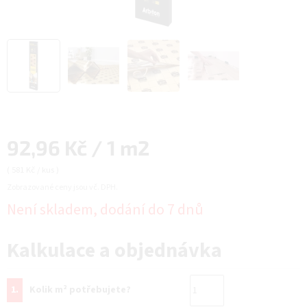
Měrná
92,96 Kč / 1 m2
cena:
(
581 Kč
/ kus
)
Zobrazované ceny jsou vč. DPH.
Není skladem, dodání do 7 dnů
Kalkulace a objednávka
1.
Kolik m² potřebujete?