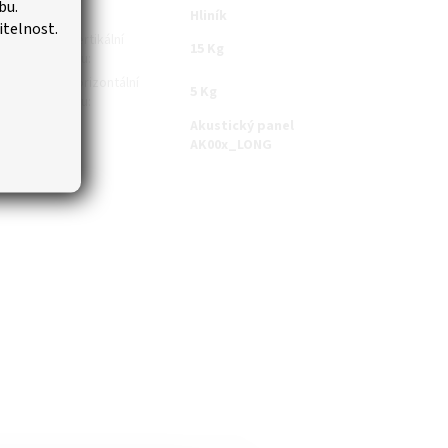
bu.
iál
:
Hliník
itelnost.
nosnost při vertikální
15 Kg
laci aku. panelu
:
nosnost při horizontální
5 Kg
laci aku. panelu
:
Akustický panel
tibilní s
:
AK00x_LONG