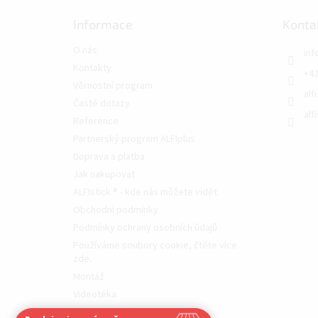
Informace
Konta
O nás
inf
Kontakty
+42
Věrnostní program
alf
Časté dotazy
alf
Reference
Partnerský program ALFIplus
Doprava a platba
Jak nakupovat
ALFIstick ® - kde nás můžete vidět
Obchodní podmínky
Podmínky ochrany osobních údajů
Používáme soubory cookie, čtěte více
zde.
Montáž
Videotéka
Moje objednávka