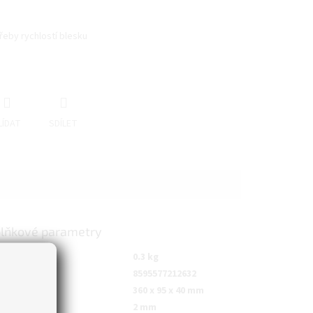
eby rychlostí blesku
LÍDAT
SDÍLET
lňkové parametry
nost
:
0.3 kg
8595577212632
měr
:
360 x 95 x 40 mm
šťka
:
2 mm