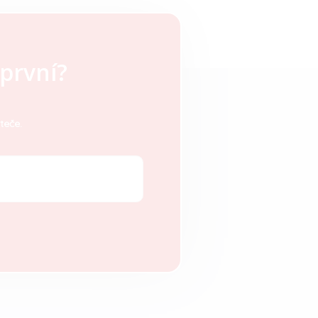
první?
teče.