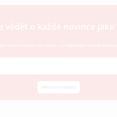
e vědět o každé novince jako 
istrujte se k našemu newsletteru a už Vám žádná slevová akce neu
PŘIHLÁSIT K ODBĚRU