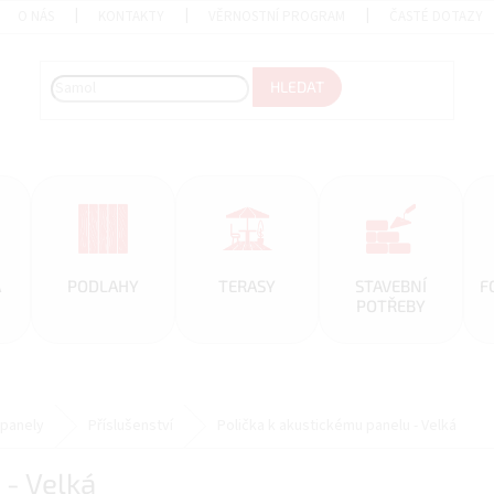
O NÁS
KONTAKTY
VĚRNOSTNÍ PROGRAM
ČASTÉ DOTAZY
HLEDAT
A
PODLAHY
TERASY
STAVEBNÍ
F
POTŘEBY
 panely
Příslušenství
Polička k akustickému panelu - Velká
 - Velká