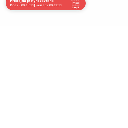
Prodejna je nyní zavřena
Navštivte nás osobně
Dnes 8:00-16:30 | Pauza 12:00-12:30
Skrýt
Čas
Pauza
Po
8:00 - 16:30
12:00 - 12:30
Út
8:00 - 16:30
12:00 - 12:30
St
8:00 - 16:30
12:00 - 12:30
Čt
8:00 - 16:30
12:00 - 12:30
Pá
8:00 - 16:30
12:00 - 12:30
So
Zavřeno
-
Ne
Zavřeno
-
Nechci již zobrazovat