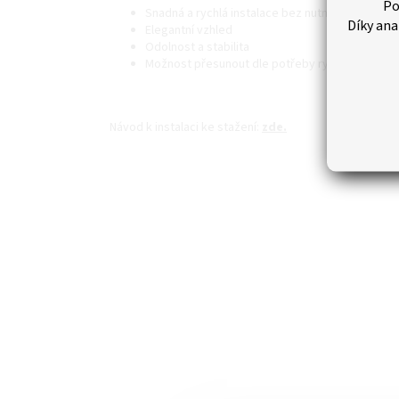
Po
Snadná a rychlá instalace bez nutnosti vrtání d
Díky ana
Elegantní vzhled
Odolnost a stabilita
Možnost přesunout dle potřeby rychlostí blesk
Návod k instalaci ke stažení:
zde.