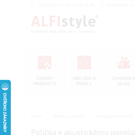
Přejít
+420 725 307 971 (po-pá 8:00-16:30)
info@alfistyle.cz
na
obsah
VZORKY
OBKLADY A
ZAHRADA 
PRODUKTŮ
PANELY
DÍLNA
Domů
Obklady a panely
Designové akustické
Polička k akustickému panelu