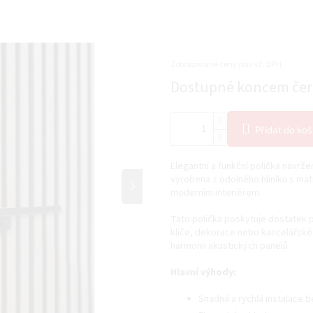
Zobrazované ceny jsou vč. DPH.
Měrná
Dostupné koncem če
cena:
Přidat do koš
Elegantní a funkční polička navrž
vyrobena z odolného hliníku s mat
moderním interiérem.
Tato polička poskytuje dostatek 
klíče, dekorace nebo kancelářské
harmonii akustických panelů.
Hlavní výhody:
Snadná a rychlá instalace b