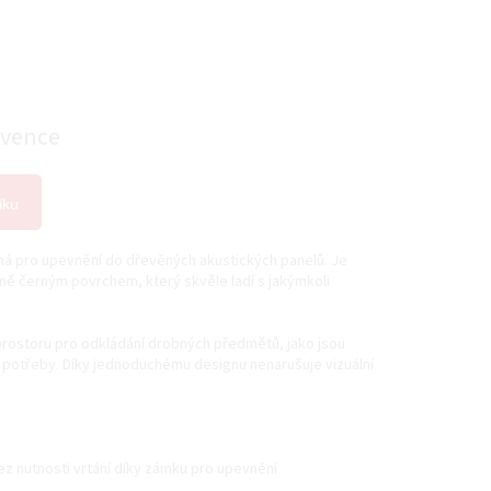
rvence
íku
ená pro upevnění do dřevěných akustických panelů. Je
ně černým povrchem, který skvěle ladí s jakýmkoli
prostoru pro odkládání drobných předmětů, jako jsou
 potřeby. Díky jednoduchému designu nenarušuje vizuální
ez nutnosti vrtání díky zámku pro upevnění