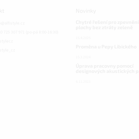
kt
Novinky
Chytré řešení pro zpevnění
o
@
alfistyle.cz
plochy bez ztráty zeleně
0 725 307 971 (po-pá 8:00-16:30)
15.4.2025
istylecz
Proměna u Pepy Libického
istyle_cz
15.3.2024
Úprava pracovny pomocí
designových akustických 
6.11.2023