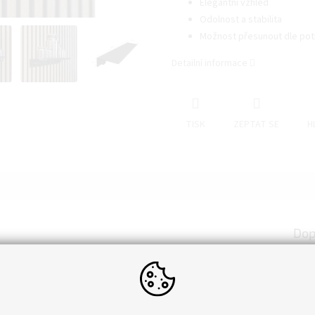
Elegantní vzhled
Odolnost a stabilita
Možnost přesunout dle potř
Detailní informace
TISK
ZEPTAT SE
H
Dop
ní drobných předmětů, jako jsou klíče, dekorace nebo kancelářské
Hmot
ní harmonii akustických panelů.
EAN
:
Roz
Tlou