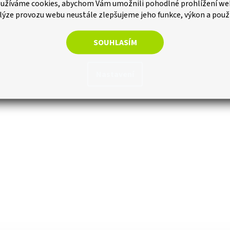
užíváme cookies, abychom Vám umožnili pohodlné prohlížení we
íky zámku pro upevnění
Mater
lýze provozu webu neustále zlepšujeme jeho funkce, výkon a použ
Max. 
insta
u
SOUHLASÍM
Max. 
insta
Kompa
Nastavení