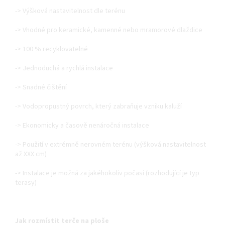
-> Výšková nastavitelnost dle terénu
-> Vhodné pro keramické, kamenné nebo mramorové dlaždice
-> 100 % recyklovatelné
-> Jednoduchá a rychlá instalace
-> Snadné čištění
-> Vodopropustný povrch, který zabraňuje vzniku kaluží
-> Ekonomicky a časově nenáročná instalace
-> Použití v extrémně nerovném terénu (výšková nastavitelnost
až XXX cm)
-> Instalace je možná za jakéhokoliv počasí (rozhodující je typ
terasy)
Jak rozmístit terče na ploše