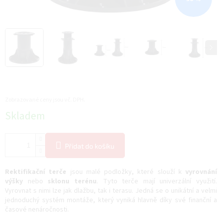
Zobrazované ceny jsou vč. DPH.
Měrná
Skladem
cena:
Přidat do košíku
Rektifikační terče
jsou malé podložky, které slouží k
vyrovnání
výšky
nebo
sklonu terénu
. Tyto terče mají univerzální využití.
Vyrovnat s nimi lze jak dlažbu, tak i terasu. Jedná se o unikátní a velmi
jednoduchý systém montáže, který vyniká hlavně díky své finanční a
časové nenáročnosti.