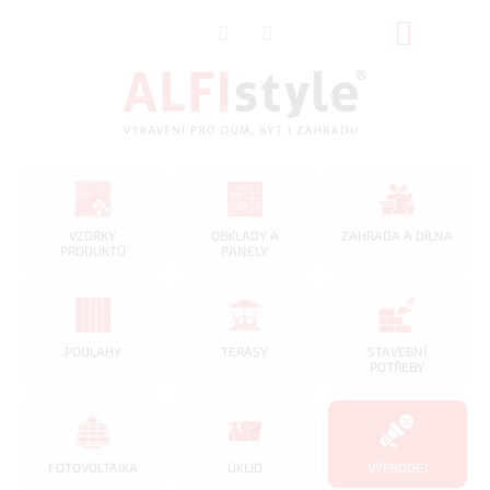
Přejít
NÁKUP
na
obsah
KOŠÍK
VZORKY
OBKLADY A
ZAHRADA A DÍLNA
PRODUKTŮ
PANELY
PODLAHY
TERASY
STAVEBNÍ
POTŘEBY
FOTOVOLTAIKA
ÚKLID
VÝPRODEJ