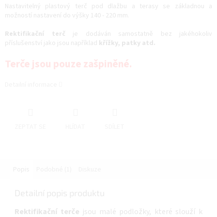
Nastavitelný plastový terč pod dlažbu a terasy se základnou a
možností nastavení do výšky 140 - 220 mm.
Rektifikační terč
je dodáván samostatně bez jakéhokoliv
příslušenství jako jsou například
křížky, patky atd.
Terče jsou pouze zašpiněné.
Detailní informace
ZEPTAT SE
HLÍDAT
SDÍLET
Popis
Podobné (1)
Diskuze
Detailní popis produktu
Rektifikační terče
jsou malé podložky, které slouží k