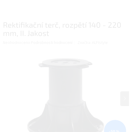
Rektifikační terč, rozpětí 140 - 220
mm, II. Jakost
Průměrné
Neohodnoceno
Podrobnosti hodnocení
Značka:
ALFIstyle
hodnocení
produktu
je
0,0
z
5
hvězdiček.
–50 %