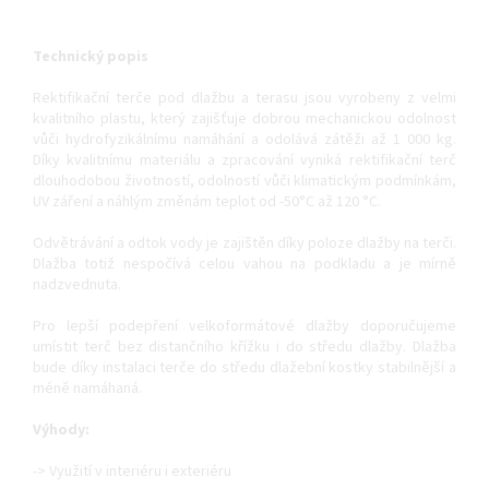
Technický popis
Rektifikační terče pod dlažbu a terasu jsou vyrobeny z velmi
kvalitního plastu, který zajišťuje dobrou mechanickou odolnost
vůči hydrofyzikálnímu namáhání a odolává zátěži až 1 000 kg.
Díky kvalitnímu materiálu a zpracování vyniká rektifikační terč
dlouhodobou životností, odolností vůči klimatickým podmínkám,
UV záření a náhlým změnám teplot od -50°C až 120 °C.
Odvětrávání a odtok vody je zajištěn díky poloze dlažby na terči.
Dlažba totiž nespočívá celou vahou na podkladu a je mírně
nadzvednuta.
Pro lepší podepření velkoformátové dlažby doporučujeme
umístit terč bez distančního křížku i do středu dlažby. Dlažba
bude díky instalaci terče do středu dlažební kostky stabilnější a
méně namáhaná.
Výhody:
-> Využití v interiéru i exteriéru