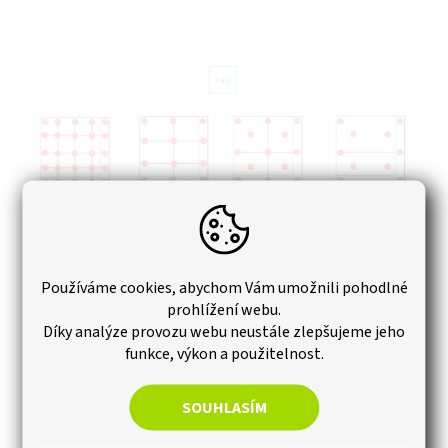
Používáme cookies, abychom Vám umožnili pohodlné
prohlížení webu.
Díky analýze provozu webu neustále zlepšujeme jeho
Technický list a návod k použití zde.
funkce, výkon a použitelnost.
Doplňkové parametry
SOUHLASÍM
Hmotnost
:
0.285 kg
Výška
:
140 - 220 mm