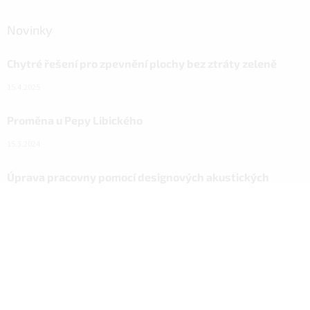
Novinky
Chytré řešení pro zpevnění plochy bez ztráty zeleně
15.4.2025
Proměna u Pepy Libického
15.3.2024
Úprava pracovny pomocí designových akustických
panelů
6.11.2023
Facebook