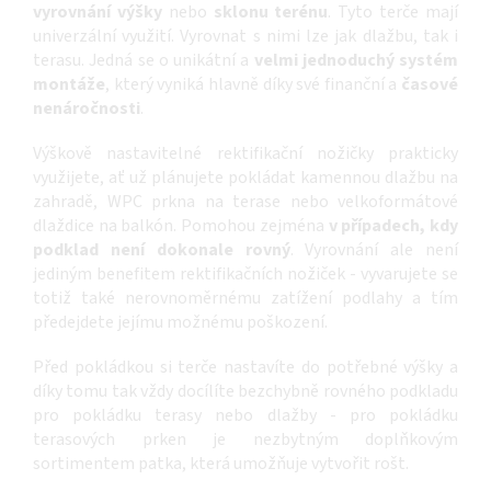
vyrovnání výšky
nebo
sklonu terénu
. Tyto terče mají
univerzální využití. Vyrovnat s nimi lze jak dlažbu, tak i
terasu. Jedná se o unikátní a
velmi jednoduchý systém
montáže
, který vyniká hlavně díky své finanční a
časové
nenáročnosti
.
Výškově nastavitelné rektifikační nožičky prakticky
využijete, ať už plánujete pokládat kamennou dlažbu na
zahradě, WPC prkna na terase nebo velkoformátové
dlaždice na balkón. Pomohou zejména
v případech, kdy
podklad není dokonale rovný
. Vyrovnání ale není
jediným benefitem rektifikačních nožiček - vyvarujete se
totiž také nerovnoměrnému zatížení podlahy a tím
předejdete jejímu možnému poškození.
Před pokládkou si terče nastavíte do potřebné výšky a
díky tomu tak vždy docílíte bezchybně rovného podkladu
pro pokládku terasy nebo dlažby - pro pokládku
terasových prken je nezbytným doplňkovým
sortimentem patka
, která umožňuje vytvořit rošt.