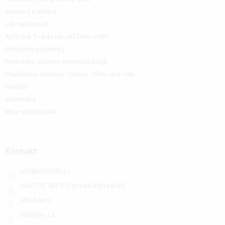
Doprava a platba
Jak nakupovat
ALFIstick ® - kde nás můžete vidět
Obchodní podmínky
Podmínky ochrany osobních údajů
Používáme soubory cookie, čtěte více zde.
Montáž
Videotéka
Moje objednávka
Kontakt
info
@
alfistyle.cz
+420 725 307 971 (po-pá 8:00-16:30)
alfistylecz
alfistyle_cz