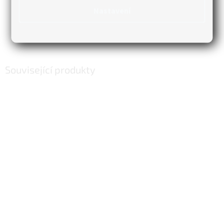
Průměr
:
160/96 mm
Nastavení
Materiál
:
plast
Použití
:
venkovní (terasy, apod.)
Související produkty