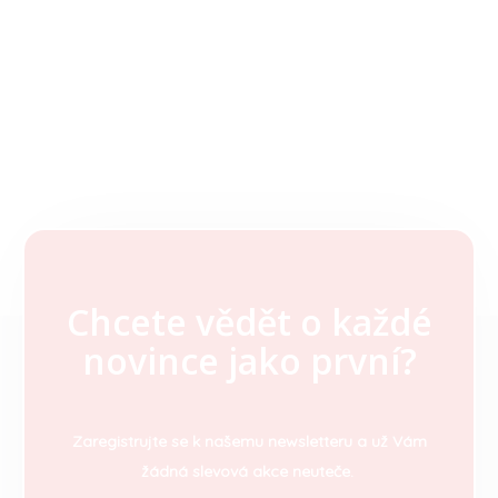
Chcete vědět o každé
Z
novince jako první?
á
p
a
t
Zaregistrujte se k našemu newsletteru a už Vám
í
žádná slevová akce neuteče.