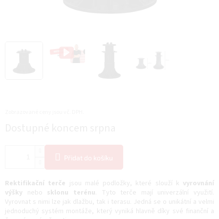
Zobrazované ceny jsou vč. DPH.
Měrná
Dostupné koncem srpna
cena:
Přidat do košíku
Rektifikační terče
jsou malé podložky, které slouží k
vyrovnání
výšky
nebo
sklonu terénu
. Tyto terče mají univerzální využití.
Vyrovnat s nimi lze jak dlažbu, tak i terasu. Jedná se o unikátní a velmi
jednoduchý systém montáže, který vyniká hlavně díky své finanční a