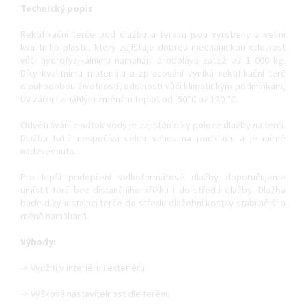
Technický popis
Rektifikační terče pod dlažbu a terasu jsou vyrobeny z velmi
kvalitního plastu, který zajišťuje dobrou mechanickou odolnost
vůči hydrofyzikálnímu namáhání a odolává zátěži až 1 000 kg.
Díky kvalitnímu materiálu a zpracování vyniká rektifikační terč
dlouhodobou životností, odolností vůči klimatickým podmínkám,
UV záření a náhlým změnám teplot od -50°C až 120 °C.
Odvětrávání a odtok vody je zajištěn díky poloze dlažby na terči.
Dlažba totiž nespočívá celou vahou na podkladu a je mírně
nadzvednuta.
Pro lepší podepření velkoformátové dlažby doporučujeme
umístit terč bez distančního křížku i do středu dlažby. Dlažba
bude díky instalaci terče do středu dlažební kostky stabilnější a
méně namáhaná.
Výhody:
-> Využití v interiéru i exteriéru
-> Výšková nastavitelnost dle terénu