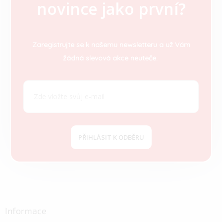
novince jako první?
á
p
a
t
Zaregistrujte se k našemu newsletteru a už Vám
í
žádná slevová akce neuteče.
PŘIHLÁSIT K ODBĚRU
Informace