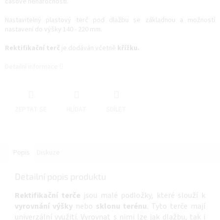
časové nenáročnosti.
Nastavitelný plastový terč pod dlažbu se základnou a možností
nastavení do výšky 140 - 220 mm.
Rektifikační terč
je dodáván včetně
křížku.
Detailní informace
ZEPTAT SE
HLÍDAT
SDÍLET
Popis
Diskuze
Detailní popis produktu
Rektifikační terče
jsou malé podložky, které slouží k
vyrovnání výšky
nebo
sklonu terénu
. Tyto terče mají
univerzální využití. Vyrovnat s nimi lze jak dlažbu, tak i