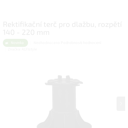
Rektifikační terč pro dlažbu, rozpětí
140 - 220 mm
Průměrné
Neohodnoceno
Podrobnosti hodnocení
Novinka
hodnocení
Značka:
ALFIstyle
produktu
je
0,0
z
5
hvězdiček.