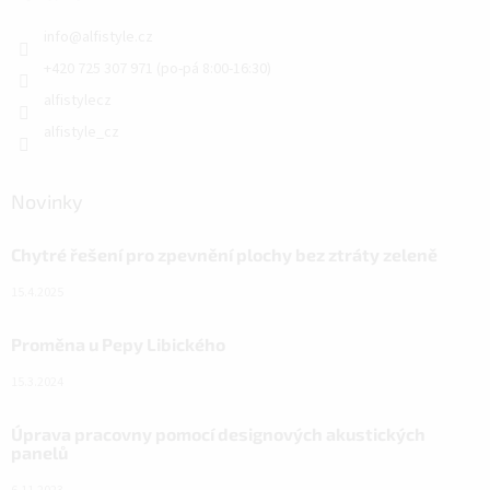
info
@
alfistyle.cz
+420 725 307 971 (po-pá 8:00-16:30)
alfistylecz
alfistyle_cz
Novinky
Chytré řešení pro zpevnění plochy bez ztráty zeleně
15.4.2025
Proměna u Pepy Libického
15.3.2024
Úprava pracovny pomocí designových akustických
panelů