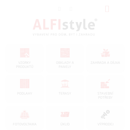
Přejít
NÁKUP
na
obsah
KOŠÍK
VZORKY
OBKLADY A
ZAHRADA A DÍLNA
PRODUKTŮ
PANELY
PODLAHY
TERASY
STAVEBNÍ
POTŘEBY
FOTOVOLTAIKA
ÚKLID
VÝPRODEJ