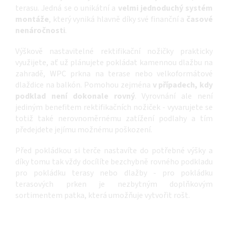
terasu. Jedná se o unikátní a
velmi jednoduchý systém
montáže
, který vyniká hlavně díky své finanční a
časové
nenáročnosti
.
Výškově nastavitelné rektifikační nožičky prakticky
využijete, ať už plánujete pokládat kamennou dlažbu na
zahradě, WPC prkna na terase nebo velkoformátové
dlaždice na balkón. Pomohou zejména
v případech, kdy
podklad není dokonale rovný
. Vyrovnání ale není
jediným benefitem rektifikačních nožiček - vyvarujete se
totiž také nerovnoměrnému zatížení podlahy a tím
předejdete jejímu možnému poškození.
Před pokládkou si terče nastavíte do potřebné výšky a
díky tomu tak vždy docílíte bezchybně rovného podkladu
pro pokládku terasy nebo dlažby - pro pokládku
terasových prken je nezbytným doplňkovým
sortimentem patka
, která umožňuje vytvořit rošt.