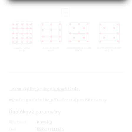
Technický list a návod k použití zde.
Výpočet potřebného příslušenství pro WPC terasy
Doplňkové parametry
Hmotnost
:
0.285 kg
EAN
:
8595577211635