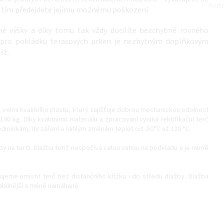
Kód 
 tím předejdete jejímu možnému poškození.
né výšky a díky tomu tak vždy docílíte bezchybně rovného
 pro pokládku terasových prken je nezbytným doplňkovým
št.
z velmi kvalitního plastu, který zajišťuje dobrou mechanickou odolnost
00 kg. Díky kvalitnímu materiálu a zpracování vyniká rektifikační terč
odmínkám, UV záření a náhlým změnám teplot od -50°C až 120 °C.
by na terči. Dlažba totiž nespočívá celou vahou na podkladu a je mírně
eme umístit terč bez distančního křížku i do středu dlažby. Dlažba
tabilnější a méně namáhaná.