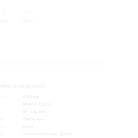
LÍDAT
SDÍLET
lňkové parametry
nost
:
0.239 kg
8595577212274
a
:
60 - 140 mm
ěr
:
160/96 mm
iál
:
plast
tí
:
venkovní (terasy, apod.)