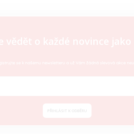
e vědět o každé novince jako 
istrujte se k našemu newsletteru a už Vám žádná slevová akce neu
PŘIHLÁSIT K ODBĚRU