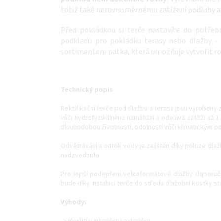
totiž také nerovnoměrnému zatížení podlahy a
Před pokládkou si terče nastavíte do potřeb
podkladu pro pokládku terasy nebo dlažby -
sortimentem patka
, která umožňuje vytvořit ro
Technický popis
Rektifikační terče pod dlažbu a terasu jsou vyrobeny 
vůči hydrofyzikálnímu namáhání a odolává zátěži až 1 1
dlouhodobou životností, odolností vůči klimatickým p
Odvětrávání a odtok vody je zajištěn díky poloze dlaž
nadzvednuta.
Pro lepší podepření velkoformátové dlažby doporučuj
bude díky instalaci terče do středu dlažební kostky s
Výhody: