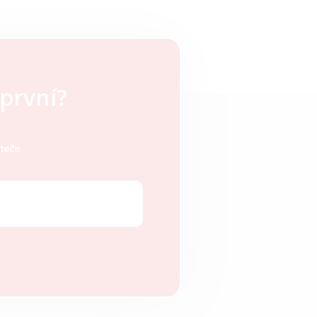
první?
teče.