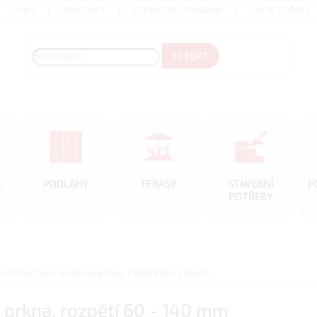
O NÁS
KONTAKTY
VĚRNOSTNÍ PROGRAM
ČASTÉ DOTAZY
HLEDAT
A
PODLAHY
TERASY
STAVEBNÍ
F
POTŘEBY
kační terč pro terasová prkna, rozpětí 60 - 140 mm
á prkna, rozpětí 60 - 140 mm