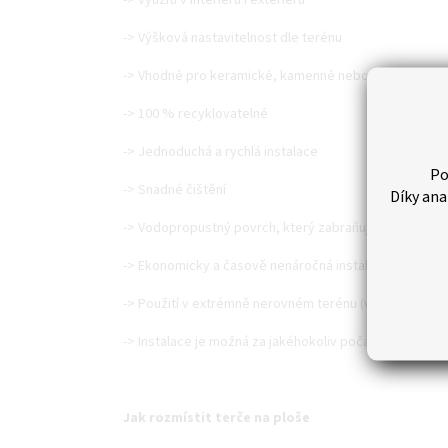
-> Využití v interiéru i exteriéru
-> Výšková nastavitelnost dle terénu
-> Vhodné pro keramické, kamenné nebo mramorové 
-> 100 % recyklovatelné
-> Jednoduchá a rychlá instalace
Po
-> Snadné čištění
Díky ana
-> Vodopropustný povrch, který zabraňuje vzniku kalu
-> Ekonomicky a časově nenáročná instalace
-> Použití v extrémně nerovném terénu (výšková nasta
-> Instalace je možná za jakéhokoliv počasí (rozhodujíc
Jak rozmístit terče na ploše