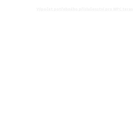
Výpočet potřebného příslušenství pro WPC teras