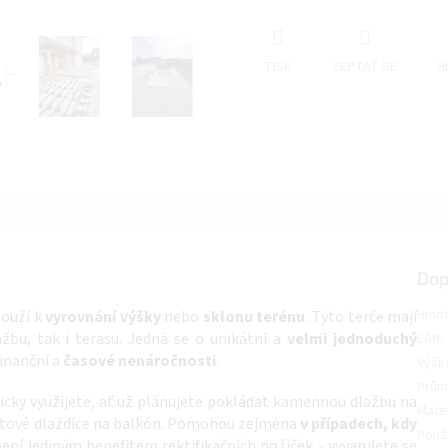
TISK
ZEPTAT SE
H
Dop
Hmot
louží k
vyrovnání výšky
nebo
sklonu terénu
. Tyto terče mají
lažbu, tak i terasu. Jedná se o unikátní a
velmi jednoduchý
EAN
:
finanční a
časové nenáročnosti
.
Výšk
Prům
ticky využijete, ať už plánujete pokládat kamennou dlažbu na
Mater
átové dlaždice na balkón. Pomohou zejména
v případech, kdy
Použi
není jediným benefitem rektifikačních nožiček - vyvarujete se