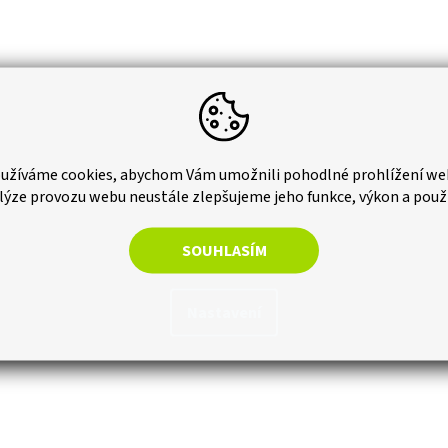
dlaždice
užíváme cookies, abychom Vám umožnili pohodlné prohlížení we
lýze provozu webu neustále zlepšujeme jeho funkce, výkon a použ
ží
SOUHLASÍM
vitelnost až XXX cm)
Nastavení
í je typ terasy)