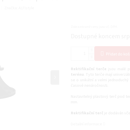
Značka:
ALFIstyle
Zobrazované ceny jsou vč. DPH.
Měrná
Dostupné koncem sr
cena:
Přidat do koš
Rektifikační terče
jsou malé p
terénu
. Tyto terče mají univerzáln
se o unikátní a velmi jednoduchý
časové nenáročnosti.
Nastavitelný plastový terč pod te
mm.
Rektifikační terč
je dodáván vč
Detailní informace