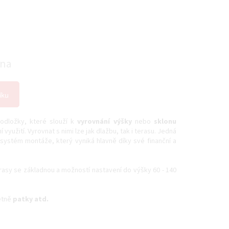
pna
íku
odložky, které slouží k
vyrovnání výšky
nebo
sklonu
í využití. Vyrovnat s nimi lze jak dlažbu, tak i terasu. Jedná
 systém montáže, který vyniká hlavně díky své finanční a
rasy se základnou a možností nastavení do výšky 60 - 140
etně
patky atd.