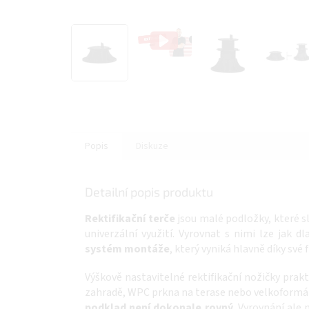
Popis
Diskuze
Detailní popis produktu
Rektifikační terče
jsou malé podložky, které s
univerzální využití. Vyrovnat s nimi lze jak d
systém montáže
, který vyniká hlavně díky své 
Výškově nastavitelné rektifikační nožičky prak
zahradě, WPC prkna na terase nebo velkoform
podklad není dokonale rovný
. Vyrovnání ale 