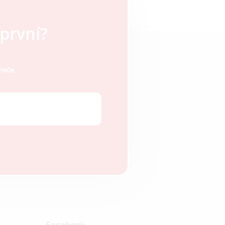
první?
teče.
Facebook