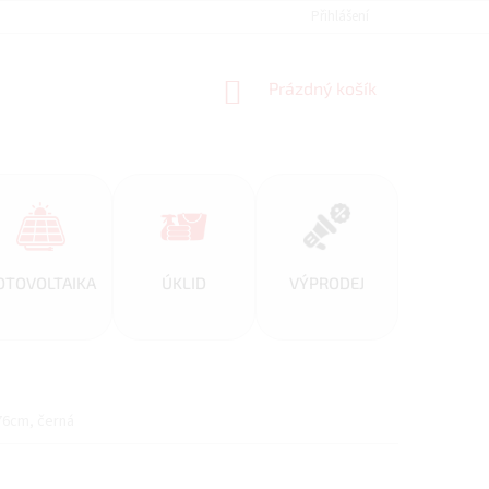
REFERENCE
PARTNERSKÝ PROGRAM ALFIPLUS
Přihlášení
DOPRAVA A PL
NÁKUPNÍ
Prázdný košík
KOŠÍK
OTOVOLTAIKA
ÚKLID
VÝPRODEJ
76cm, černá