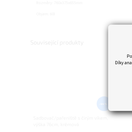
Rozměry: 760x375x655mm
Objem: 60l
Související produkty
Po
Díky ana
–44 %
Sadbovač/pařeniště s čirým víkem,
výška 76cm, krémová