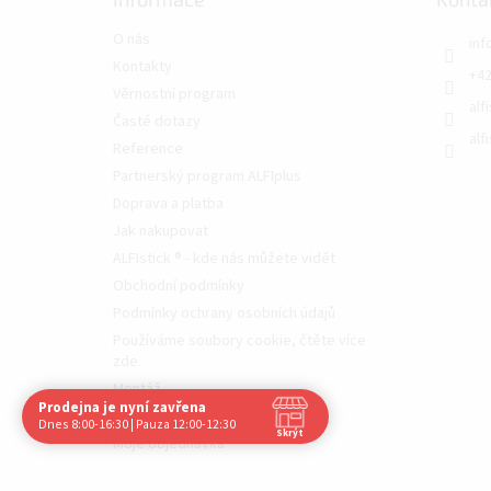
O nás
inf
Kontakty
+42
Věrnostní program
alf
Časté dotazy
alf
Reference
Partnerský program ALFIplus
Doprava a platba
Jak nakupovat
ALFIstick ® - kde nás můžete vidět
Obchodní podmínky
Podmínky ochrany osobních údajů
Používáme soubory cookie, čtěte více
zde.
Montáž
Prodejna je nyní zavřena
Navštivte nás osobně
Videotéka
Dnes 8:00-16:30 | Pauza 12:00-12:30
Skrýt
Moje objednávka
Čas
Pauza
Po
8:00 - 16:30
12:00 - 12:30