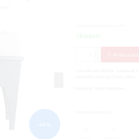
Istyle
Zobrazované ceny jsou vč. DPH.
Měrná
Skladem
cena:
Přidat do koš
Zahradní set SN007A - sadbovač s 
pařeniště nebo vyvýšený záhon.
Rozměry: 760x375x655mm
Detailní informace
–44 %