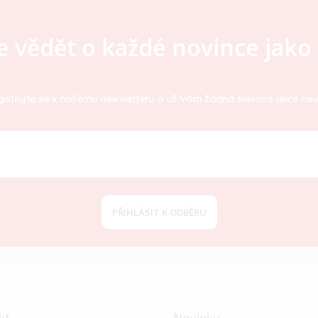
e vědět o každé novince jako 
istrujte se k našemu newsletteru a už Vám žádná slevová akce neu
PŘIHLÁSIT K ODBĚRU
kt
Novinky