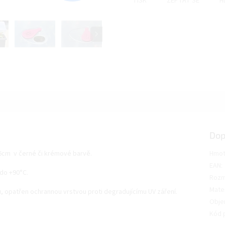
TISK
ZEPTAT SE
H
Dop
76cm v černé či krémové barvě.
Hmot
EAN
:
 do +90°C.
Rozm
Mater
, opatřen ochrannou vrstvou proti degradujícímu UV záření.
Obj
Kód 