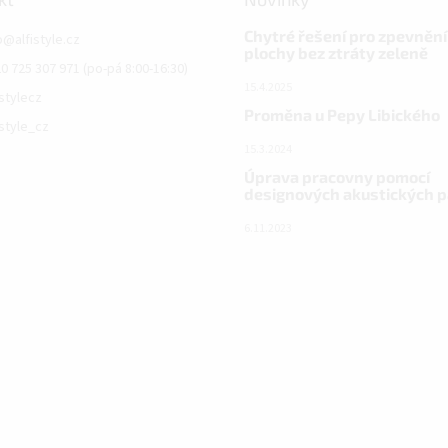
Chytré řešení pro zpevnění
o
@
alfistyle.cz
plochy bez ztráty zeleně
0 725 307 971 (po-pá 8:00-16:30)
15.4.2025
istylecz
Proměna u Pepy Libického
istyle_cz
15.3.2024
Úprava pracovny pomocí
designových akustických 
6.11.2023