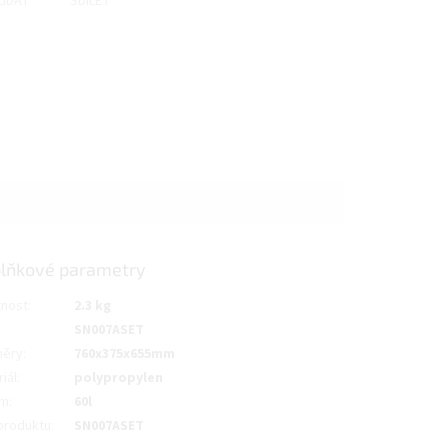
LÍDAT
SDÍLET
lňkové parametry
nost
:
2.3 kg
SN007ASET
ěry
:
760x375x655mm
iál
:
polypropylen
em
:
60l
produktu
:
SN007ASET