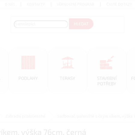
O NÁS
KONTAKTY
VĚRNOSTNÍ PROGRAM
ČASTÉ DOTAZY
HLEDAT
A
PODLAHY
TERASY
STAVEBNÍ
F
POTŘEBY
Zahradní příslušenství
Sadbovač/pařeniště s čirým víkem, výška 
víkem, výška 76cm, černá