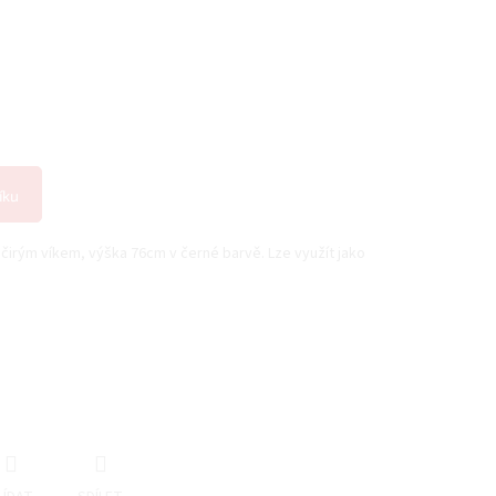
íku
čirým víkem, výška 76cm v černé barvě. Lze využít jako