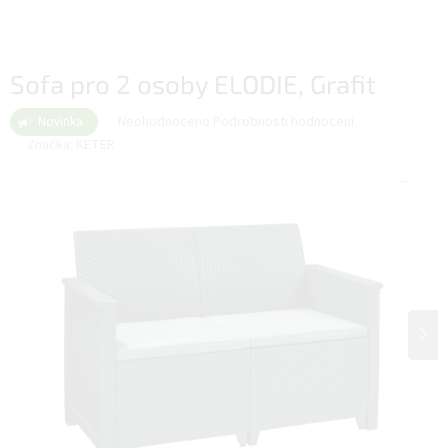
Sofa pro 2 osoby ELODIE, Grafit
Průměrné
Neohodnoceno
Podrobnosti hodnocení
Novinka
hodnocení
Značka:
KETER
produktu
je
0,0
z
5
hvězdiček.