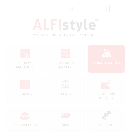
Přejít
NÁKUP
na
obsah
KOŠÍK
VZORKY
OBKLADY A
ZAHRADA A DÍLNA
PRODUKTŮ
PANELY
PODLAHY
TERASY
STAVEBNÍ
POTŘEBY
FOTOVOLTAIKA
ÚKLID
VÝPRODEJ