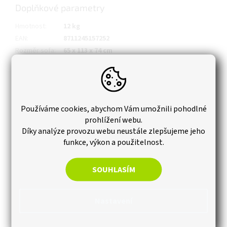
Doplňkové parametry
Hmotnost
:
12 kg
EAN
:
8711245157252
Rozměr sofa
:
65 x 113 x 74 cm
Materiál
:
Plast (Základní surovina PU)
Kód produktu
:
KTR_255770
Používáme cookies, abychom Vám umožnili pohodlné
prohlížení webu.
Díky analýze provozu webu neustále zlepšujeme jeho
funkce, výkon a použitelnost.
SOUHLASÍM
Nastavení