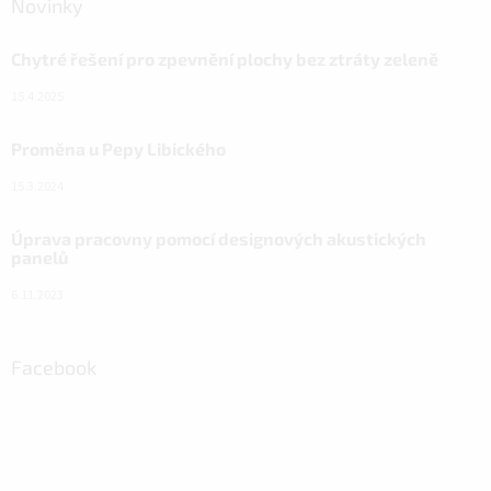
Novinky
Chytré řešení pro zpevnění plochy bez ztráty zeleně
15.4.2025
Proměna u Pepy Libického
15.3.2024
Úprava pracovny pomocí designových akustických
panelů
6.11.2023
Facebook