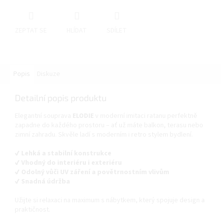
ZEPTAT SE
HLÍDAT
SDÍLET
Popis
Diskuze
Detailní popis produktu
Elegantní souprava
ELODIE
v moderní imitaci ratanu perfektně
zapadne do každého prostoru – ať už máte balkon, terasu nebo
zimní zahradu. Skvěle ladí s moderním i retro stylem bydlení.
✔ Lehká a stabilní konstrukce
✔ Vhodný do interiéru i exteriéru
✔ Odolný vůči UV záření a povětrnostním vlivům
✔ Snadná údržba
Užijte si relaxaci na maximum s nábytkem, který spojuje design a
praktičnost.