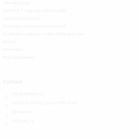
Jak nakupovat
ALFIstick ® - kde nás můžete vidět
Obchodní podmínky
Podmínky ochrany osobních údajů
Používáme soubory cookie, čtěte více zde.
Montáž
Videotéka
Moje objednávka
Kontakt
info
@
alfistyle.cz
+420 725 307 971 (po-pá 8:00-16:30)
alfistylecz
alfistyle_cz