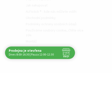
Jak nakupovat
ALFIstick ® - kde nás můžete vidět
Obchodní podmínky
Podmínky ochrany osobních údajů
Používáme soubory cookie, čtěte více
zde.
Montáž
Videotéka
Prodejna je otevřena
Navštivte nás osobně
Moje objednávka
Dnes 8:00-16:30 | Pauza 12:00-12:30
Skrýt
Čas
Pauza
Po
8:00 - 16:30
12:00 - 12:30
Út
8:00 - 16:30
12:00 - 12:30
St
8:00 - 16:30
12:00 - 12:30
Čt
8:00 - 16:30
12:00 - 12:30
Pá
8:00 - 16:30
12:00 - 12:30
So
Zavřeno
-
Ne
Zavřeno
-
Nechci již zobrazovat