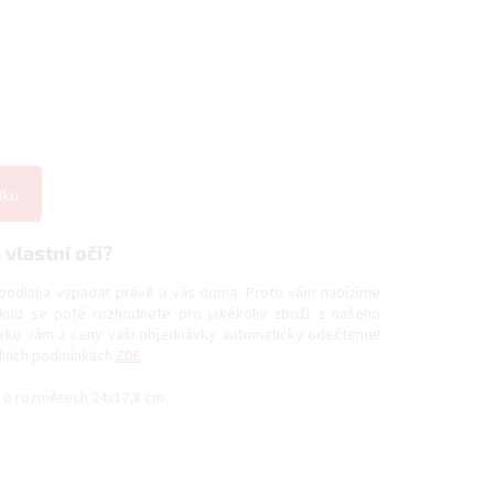
íku
vlastní oči?
e podlaha vypadat právě u vás doma. Proto vám nabízíme
kud se poté rozhodnete pro jakékoliv zboží z našeho
orku vám z ceny vaší objednávky automaticky odečteme!
odních podmínkách
ZDE
 o rozměrech 24x17,8 cm.