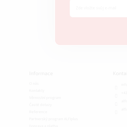
Informace
Konta
O nás
inf
Kontakty
+42
Věrnostní program
alf
Časté dotazy
alf
Reference
Partnerský program ALFIplus
Doprava a platba