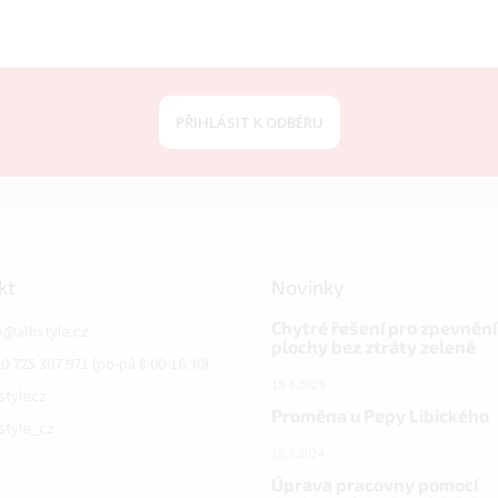
PŘIHLÁSIT K ODBĚRU
kt
Novinky
Chytré řešení pro zpevnění
o
@
alfistyle.cz
plochy bez ztráty zeleně
0 725 307 971 (po-pá 8:00-16:30)
15.4.2025
istylecz
Proměna u Pepy Libického
istyle_cz
15.3.2024
Úprava pracovny pomocí