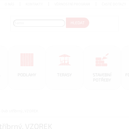
O NÁS
KONTAKTY
VĚRNOSTNÍ PROGRAM
ČASTÉ DOTAZY
HLEDAT
A
PODLAHY
TERASY
STAVEBNÍ
F
POTŘEBY
- Dub stříbrný, VZOREK
tříbrný, VZOREK