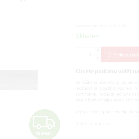
Zobrazované ceny jsou vč. DPH.
Měrná
Skladem
cena:
Přidat do koš
Chcete podlahu vidět na 
Je těžké si představit, jak bud
možnost si objednat vzorek. Po
sortimentu, hodnotu jednoho vz
Více informací naleznete v obch
Vzorek je část podlahového prkna
Z
Detailní informace
ZDARMA