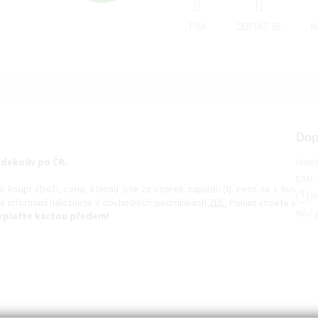
D
TISK
ZEPTAT SE
H
A
R
Dop
M
dekoliv po ČR.
Hmot
EAN
:
oupi zboží, cena, kterou jste za vzorek zaplatili (tj. cena za 1 kus
A
?
R
íce informací naleznete v obchodních podmínkách
ZDE.
Pokud chcete v
Kód 
eplaťte kartou předem!