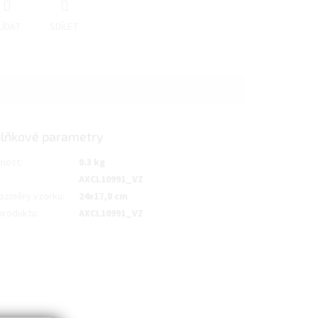
LÍDAT
SDÍLET
lňkové parametry
nost
:
0.3 kg
AXCL10991_VZ
ozměry vzorku
:
24x17,8 cm
produktu
:
AXCL10991_VZ