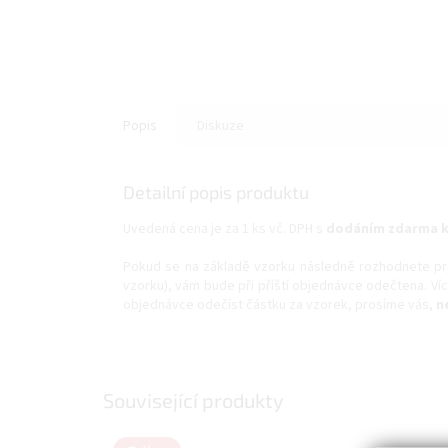
Popis
Diskuze
Detailní popis produktu
Uvedená cena je za 1 ks vč. DPH s
dodáním zdarma k
Pokud se na základě vzorku následně rozhodnete pro k
vzorku), vám bude při příští objednávce odečtena. V
objednávce odečíst částku za vzorek, prosíme vás,
n
Související produkty