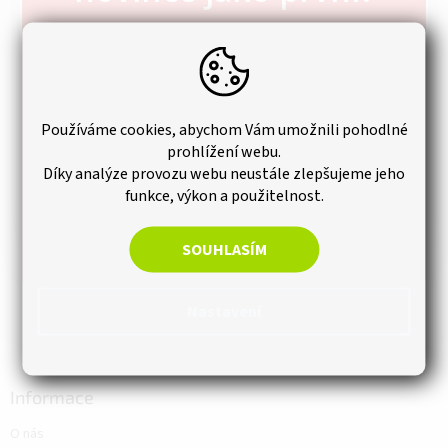
p
a
t
Zaregistrujte se k našemu newsletteru a už Vám
í
žádná slevová akce neuteče.
Používáme cookies, abychom Vám umožnili pohodlné
prohlížení webu.
Díky analýze provozu webu neustále zlepšujeme jeho
funkce, výkon a použitelnost.
SOUHLASÍM
PŘIHLÁSIT K ODBĚRU
Nastavení
Informace
O nás