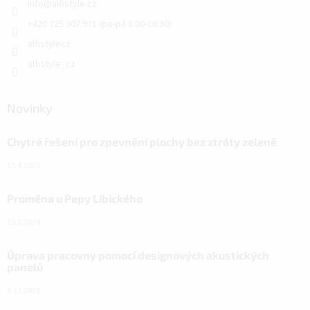
info
@
alfistyle.cz
+420 725 307 971 (po-pá 8:00-16:30)
alfistylecz
alfistyle_cz
Novinky
Chytré řešení pro zpevnění plochy bez ztráty zeleně
15.4.2025
Proměna u Pepy Libického
15.3.2024
Úprava pracovny pomocí designových akustických
panelů
6.11.2023