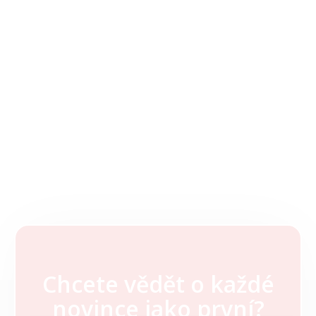
Chcete vědět o každé
Z
novince jako první?
á