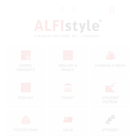
Přejít
NÁKUP
na
obsah
KOŠÍK
VZORKY
OBKLADY A
ZAHRADA A DÍLNA
PRODUKTŮ
PANELY
PODLAHY
TERASY
STAVEBNÍ
POTŘEBY
FOTOVOLTAIKA
ÚKLID
VÝPRODEJ