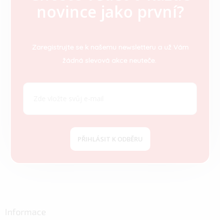
novince jako první?
á
p
a
t
Zaregistrujte se k našemu newsletteru a už Vám
í
žádná slevová akce neuteče.
PŘIHLÁSIT K ODBĚRU
Informace