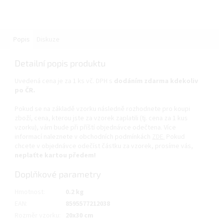
Popis
Diskuze
Detailní popis produktu
Uvedená cena je za 1 ks vč. DPH s
dodáním zdarma kdekoliv
po ČR.
Pokud se na základě vzorku následně rozhodnete pro koupi
zboží, cena, kterou jste za vzorek zaplatili (tj. cena za 1 kus
vzorku), vám bude při příští objednávce odečtena. Více
informací naleznete v obchodních podmínkách
ZDE.
Pokud
chcete v objednávce odečíst částku za vzorek, prosíme vás,
neplaťte kartou předem!
Doplňkové parametry
Hmotnost
:
0.2 kg
EAN
:
8595577212038
Rozměr vzorku
:
20x30 cm