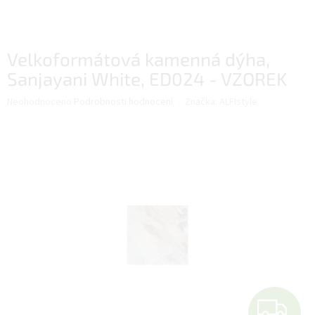
Velkoformátová kamenná dýha,
Sanjayani White, ED024 - VZOREK
Průměrné
Neohodnoceno
Podrobnosti hodnocení
Značka:
ALFIstyle
hodnocení
produktu
je
0,0
z
5
hvězdiček.
Z