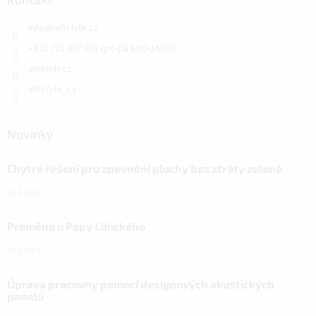
info
@
alfistyle.cz
+420 725 307 971 (po-pá 8:00-16:30)
alfistylecz
alfistyle_cz
Novinky
Chytré řešení pro zpevnění plochy bez ztráty zeleně
15.4.2025
Proměna u Pepy Libického
15.3.2024
Úprava pracovny pomocí designových akustických
panelů