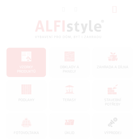
Přejít
NÁKUP
na
obsah
KOŠÍK
VZORKY
OBKLADY A
ZAHRADA A DÍLNA
PRODUKTŮ
PANELY
PODLAHY
TERASY
STAVEBNÍ
POTŘEBY
FOTOVOLTAIKA
ÚKLID
VÝPRODEJ