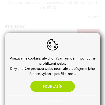
Velkoformátová kamenná dýha, Arctic Storm, 122x61
cm, ED001, kus
Skladem
319,92 Kč
Měrná
430 Kč / 1 m2
Do košíku
cena:
Novinka
Používáme cookies, abychom Vám umožnili pohodlné
prohlížení webu.
Díky analýze provozu webu neustále zlepšujeme jeho
funkce, výkon a použitelnost.
SOUHLASÍM
Nastavení