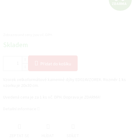
ZDARMA
D
A
R
Zobrazované ceny jsou vč. DPH.
Měrná
Skladem
M
cena:
A
Přidat do košíku
Vzorek velkoformátové kamenné dýhy ED024VZOREK. Rozměr 1 ks
vzorku je 20x30 cm.
Uvedená cena je za 1 ks vč. DPH. Doprava je ZDARMA!
Detailní informace
ZEPTAT SE
HLÍDAT
SDÍLET