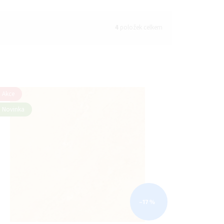
4
položek celkem
Akce
Novinka
–17 %