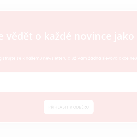
v
ý
p
i
s
u
e vědět o každé novince jako 
istrujte se k našemu newsletteru a už Vám žádná slevová akce neu
PŘIHLÁSIT K ODBĚRU