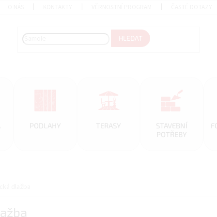
O NÁS
KONTAKTY
VĚRNOSTNÍ PROGRAM
ČASTÉ DOTAZY
HLEDAT
A
PODLAHY
TERASY
STAVEBNÍ
F
POTŘEBY
cká dlažba
lažba