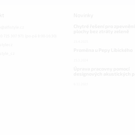
kt
Novinky
Chytré řešení pro zpevnění
o
@
alfistyle.cz
plochy bez ztráty zeleně
0 725 307 971 (po-pá 8:00-16:30)
15.4.2025
istylecz
Proměna u Pepy Libického
istyle_cz
15.3.2024
Úprava pracovny pomocí
designových akustických 
6.11.2023