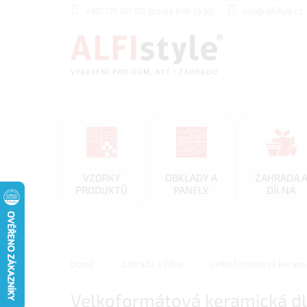
Přejít
+420 725 307 971 (po-pá 8:00-16:30)
info@alfistyle.cz
na
obsah
VZORKY
OBKLADY A
ZAHRADA 
PRODUKTŮ
PANELY
DÍLNA
Domů
Zahrada a Dílna
Velkoformátová kerami
Velkoformátová keramická d