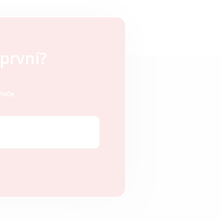
první?
teče.