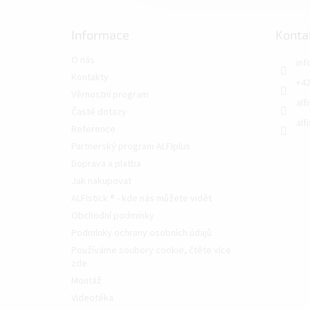
Informace
Konta
O nás
inf
Kontakty
+42
Věrnostní program
alf
Časté dotazy
alf
Reference
Partnerský program ALFIplus
Doprava a platba
Jak nakupovat
ALFIstick ® - kde nás můžete vidět
Obchodní podmínky
Podmínky ochrany osobních údajů
Používáme soubory cookie, čtěte více
zde.
Montáž
Videotéka