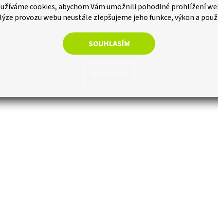
užíváme cookies, abychom Vám umožnili pohodlné prohlížení we
m -
lýze provozu webu neustále zlepšujeme jeho funkce, výkon a použ
adem
SOUHLASÍM
ku
Nastavení
O
v
l
á
d
a
c
í
p
r
v
k
y