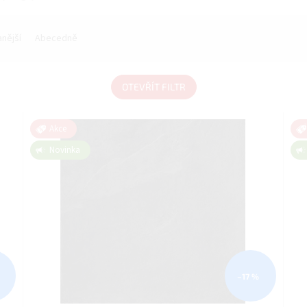
nější
Abecedně
OTEVŘÍT FILTR
Akce
Novinka
–17 %