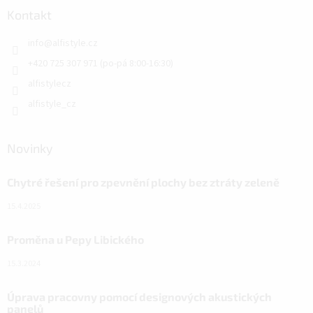
Kontakt
info
@
alfistyle.cz
+420 725 307 971 (po-pá 8:00-16:30)
alfistylecz
alfistyle_cz
Novinky
Chytré řešení pro zpevnění plochy bez ztráty zeleně
15.4.2025
Proměna u Pepy Libického
15.3.2024
Úprava pracovny pomocí designových akustických
panelů