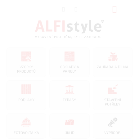
Přejít
NÁKUP
na
obsah
KOŠÍK
VZORKY
OBKLADY A
ZAHRADA A DÍLNA
PRODUKTŮ
PANELY
PODLAHY
TERASY
STAVEBNÍ
POTŘEBY
FOTOVOLTAIKA
ÚKLID
VÝPRODEJ