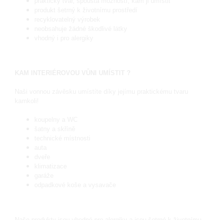
praktický tvar, spousta možností, kam ji umístit
produkt šetrný k životnímu prostředí
recyklovatelný výrobek
neobsahuje žádné škodlivé látky
vhodný i pro alergiky
KAM INTERIÉROVOU VŮNI UMÍSTIT ?
Naši vonnou závěsku umístíte díky jejímu praktickému tvaru
kamkoli!
koupelny a WC
šatny a skříně
technické místnosti
auta
dveře
klimatizace
garáže
odpadkové koše a vysavače
Naše produkty jsou vhodné pro alergiky a jsou šetrné k životnímu