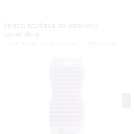
Vonná závěska do interiéru
Levandule
Průměrné
Neohodnoceno
Podrobnosti hodnocení
Značka:
ALFIstyle
hodnocení
produktu
je
0,0
z
5
hvězdiček.