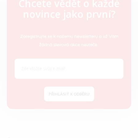
Chcete vědět o každé
Z
novince jako první?
á
p
a
t
Zaregistrujte se k našemu newsletteru a už Vám
í
žádná slevová akce neuteče.
PŘIHLÁSIT K ODBĚRU