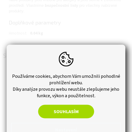
prostředí. Vlastníme
bezpečnostní listy
pro všechny nabízené
produkty.
Doplňkové parametry
Hmotnost
:
0.04 kg
Související produkty
Používáme cookies, abychom Vám umožnili pohodlné
prohlížení webu.
Díky analýze provozu webu neustále zlepšujeme jeho
funkce, výkon a použitelnost.
SOUHLASÍM
Nastavení