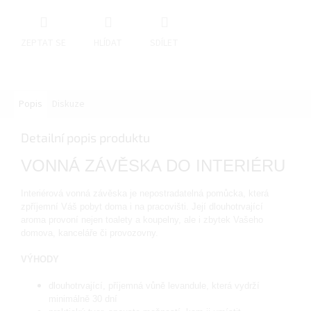
ZEPTAT SE
HLÍDAT
SDÍLET
Popis
Diskuze
Detailní popis produktu
VONNÁ ZÁVĚSKA DO INTERIÉRU
Interiérová vonná závěska je nepostradatelná pomůcka, která
zpříjemní Váš pobyt doma i na pracovišti. Její dlouhotrvající
aroma provoní nejen toalety a koupelny, ale i zbytek Vašeho
domova, kanceláře či provozovny.
VÝHODY
dlouhotrvající, příjemná vůně levandule, která vydrží
minimálně 30 dní