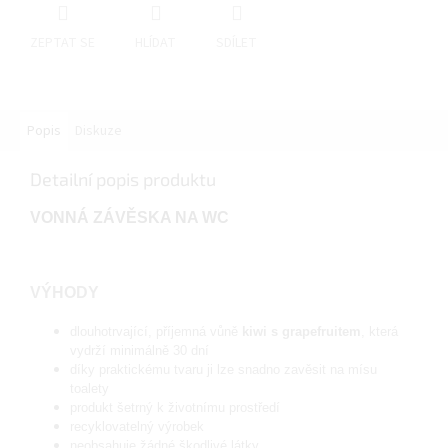
ZEPTAT SE
HLÍDAT
SDÍLET
Popis
Diskuze
Detailní popis produktu
VONNÁ ZÁVĚSKA NA WC
VÝHODY
dlouhotrvající, příjemná vůně
kiwi s grapefruitem
, která
vydrží minimálně 30 dní
díky praktickému tvaru ji lze snadno zavěsit na mísu
toalety
produkt šetrný k životnímu prostředí
recyklovatelný výrobek
neobsahuje žádné škodlivé látky