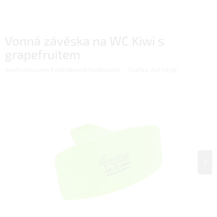
Vonná závěska na WC Kiwi s
grapefruitem
Průměrné
Neohodnoceno
Podrobnosti hodnocení
Značka:
ALFIstyle
hodnocení
produktu
je
0,0
z
5
hvězdiček.