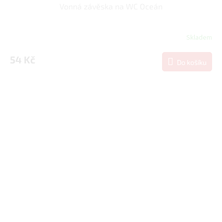
Vonná závěska na WC Oceán
Skladem
54 Kč
Do košíku