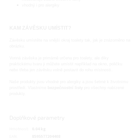
vhodný i pro alergiky
KAM ZÁVĚSKU UMÍSTIT?
Závěsku umístěte na vnější okraj toalety tak, jak je znázorněno na
obrázku.
Vonná závěska je primárně určena pro toalety, ale d
íky
praktickému tvaru ji můžete umístit například na okno, poličku
nebo třeba jen závěsku volně postavit do rohu místnosti..
Naše produkty jsou vhodné pro alergiky a jsou šetrné k životnímu
prostředí. Vlastníme
bezpečnostní listy
pro všechny nabízené
produkty.
Doplňkové parametry
Hmotnost
:
0.04 kg
EAN
:
8595577204408