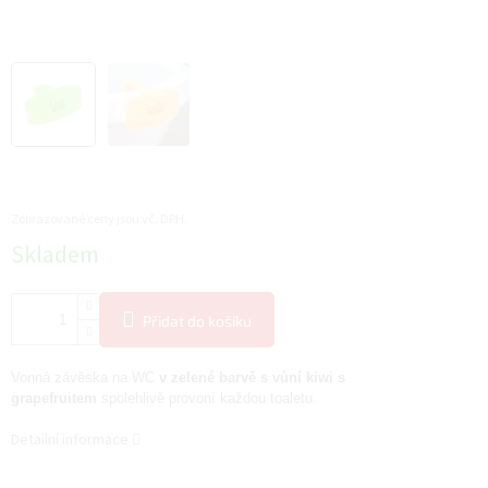
Zobrazované ceny jsou vč. DPH.
Měrná
Skladem
cena:
Přidat do košíku
Vonná závěska na WC
v zelené barvě s vůní kiwi s
grapefruitem
spolehlivě provoní každou toaletu.
Detailní informace