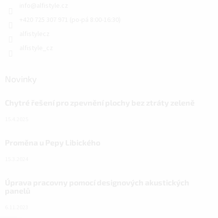
info
@
alfistyle.cz
+420 725 307 971 (po-pá 8:00-16:30)
alfistylecz
alfistyle_cz
Novinky
Chytré řešení pro zpevnění plochy bez ztráty zeleně
15.4.2025
Proměna u Pepy Libického
15.3.2024
Úprava pracovny pomocí designových akustických
panelů
6.11.2023