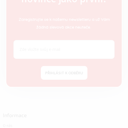
p
a
t
Zaregistrujte se k našemu newsletteru a už Vám
í
žádná slevová akce neuteče.
PŘIHLÁSIT K ODBĚRU
Informace
O nás