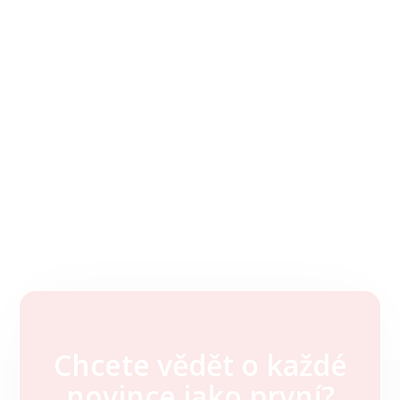
Chcete vědět o každé
Z
novince jako první?
á