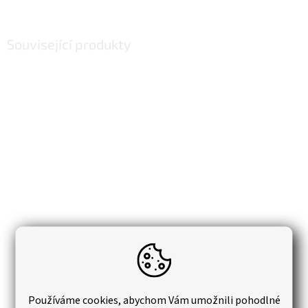
Související produkty
Vonná závěska do interiéru Kiwi s grapefuitem
Používáme cookies, abychom Vám umožnili pohodlné