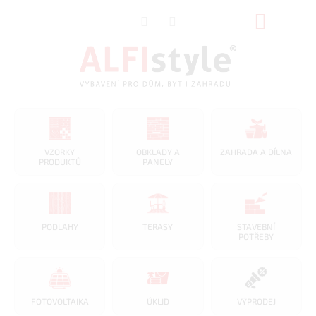
Přejít
NÁKUP
na
obsah
KOŠÍK
VZORKY
OBKLADY A
ZAHRADA A DÍLNA
PRODUKTŮ
PANELY
PODLAHY
TERASY
STAVEBNÍ
POTŘEBY
FOTOVOLTAIKA
ÚKLID
VÝPRODEJ