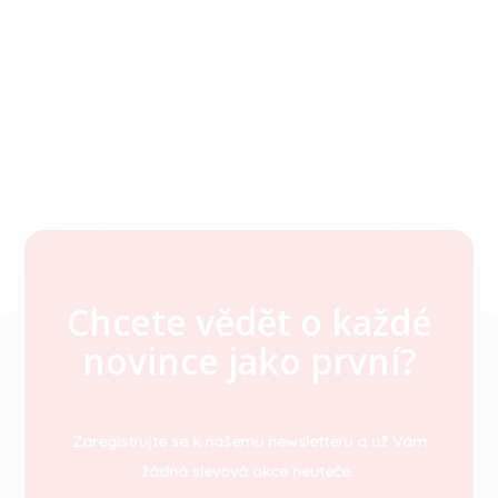
Chcete vědět o každé
Z
novince jako první?
á
p
a
t
Zaregistrujte se k našemu newsletteru a už Vám
í
žádná slevová akce neuteče.