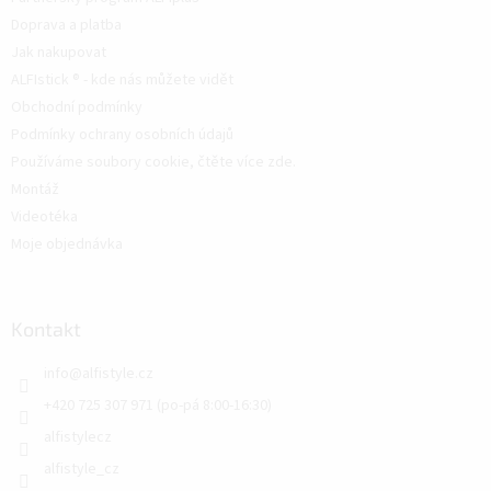
Doprava a platba
Jak nakupovat
ALFIstick ® - kde nás můžete vidět
Obchodní podmínky
Podmínky ochrany osobních údajů
Používáme soubory cookie, čtěte více zde.
Montáž
Videotéka
Moje objednávka
Kontakt
info
@
alfistyle.cz
+420 725 307 971 (po-pá 8:00-16:30)
alfistylecz
alfistyle_cz