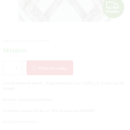
Z
ZDARMA
D
A
R
Zobrazované ceny jsou vč. DPH.
Měrná
Skladem
M
cena:
A
Přidat do košíku
Vzorek vliesové tapety, 3D geometrický vzor S20512_6, šedá s bordó
detaily.
Rozměr vzorku je 0,53x0,5m.
Uvedená cena je za 1 ks vč. DPH. Doprava je ZDARMA!
Detailní informace