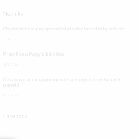
Novinky
Chytré řešení pro zpevnění plochy bez ztráty zeleně
15.4.2025
Proměna u Pepy Libického
15.3.2024
Úprava pracovny pomocí designových akustických
panelů
6.11.2023
Facebook