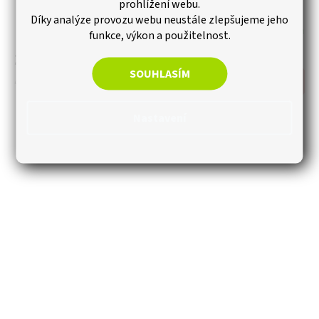
S20512_6, šedá s bordó detaily
prohlížení webu.
Díky analýze provozu webu neustále zlepšujeme jeho
Skladem
funkce, výkon a použitelnost.
235 Kč
SOUHLASÍM
Měrná
44,11 Kč / 1 m2
Do košíku
cena:
Nastavení