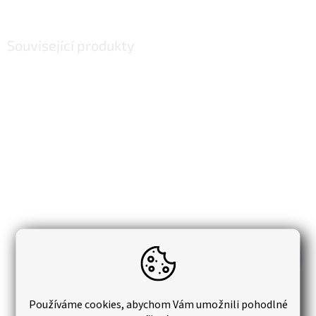
Související produkty
–32 %
Vliesová tapeta 0,53x10m 3D geometrický vzor
Používáme cookies, abychom Vám umožnili pohodlné