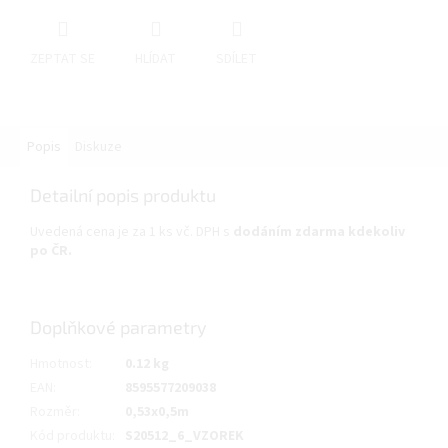
ZEPTAT SE
HLÍDAT
SDÍLET
Popis
Diskuze
Detailní popis produktu
Uvedená cena je za 1 ks vč. DPH s
dodáním zdarma kdekoliv
po ČR.
Doplňkové parametry
Hmotnost
:
0.12 kg
EAN
:
8595577209038
Rozměr
:
0,53x0,5m
Kód produktu
:
S20512_6_VZOREK