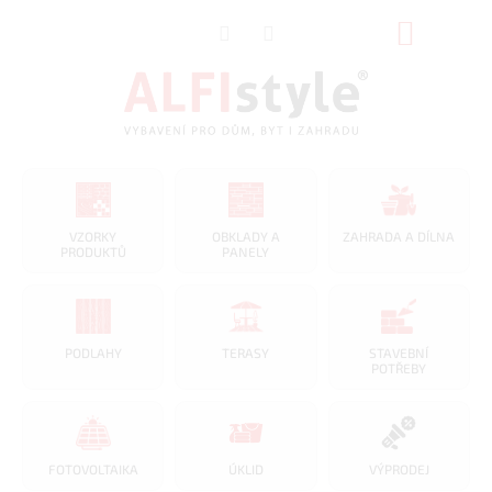
Přejít
NÁKUP
na
obsah
KOŠÍK
VZORKY
OBKLADY A
ZAHRADA A DÍLNA
PRODUKTŮ
PANELY
PODLAHY
TERASY
STAVEBNÍ
POTŘEBY
FOTOVOLTAIKA
ÚKLID
VÝPRODEJ