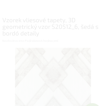
Vzorek vliesové tapety, 3D
geometrický vzor S20512_6, šedá s
bordó detaily
Průměrné
Neohodnoceno
Podrobnosti hodnocení
hodnocení
produktu
je
0,0
z
5
hvězdiček.