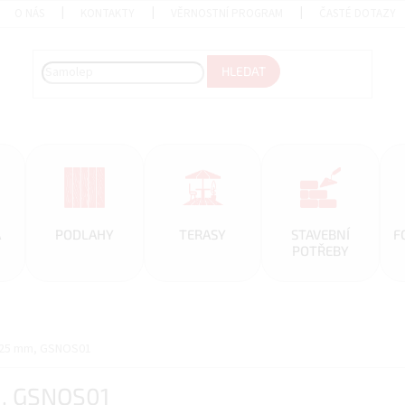
O NÁS
KONTAKTY
VĚRNOSTNÍ PROGRAM
ČASTÉ DOTAZY
HLEDAT
A
PODLAHY
TERASY
STAVEBNÍ
F
POTŘEBY
x25 mm, GSNOS01
, GSNOS01