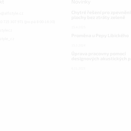
kt
Novinky
Chytré řešení pro zpevnění
o
@
alfistyle.cz
plochy bez ztráty zeleně
0 725 307 971 (po-pá 8:00-16:30)
15.4.2025
istylecz
Proměna u Pepy Libického
istyle_cz
15.3.2024
Úprava pracovny pomocí
designových akustických 
6.11.2023