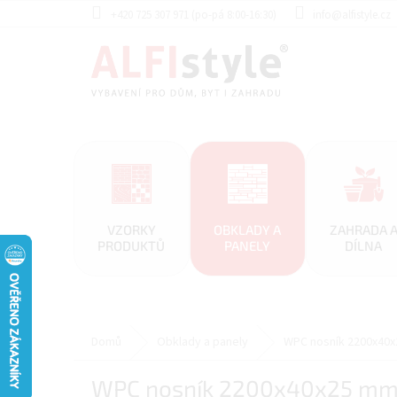
Přejít
+420 725 307 971 (po-pá 8:00-16:30)
info@alfistyle.cz
na
obsah
VZORKY
OBKLADY A
ZAHRADA 
PRODUKTŮ
PANELY
DÍLNA
Domů
Obklady a panely
WPC nosník 2200x40
WPC nosník 2200x40x25 mm