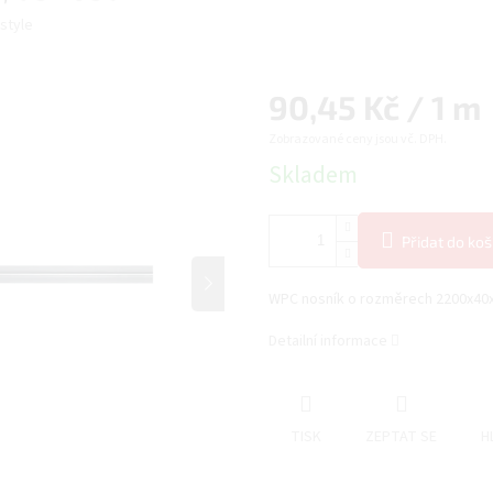
Istyle
Měrná
90,45 Kč / 1 m
Zobrazované ceny jsou vč. DPH.
cena:
Skladem
Přidat do koš
WPC nosník o rozměrech 2200x40x
Detailní informace
TISK
ZEPTAT SE
H