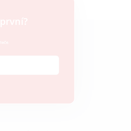
první?
teče.