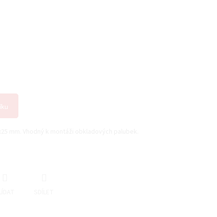
íku
25 mm. Vhodný k montáži obkladových palubek.
LÍDAT
SDÍLET