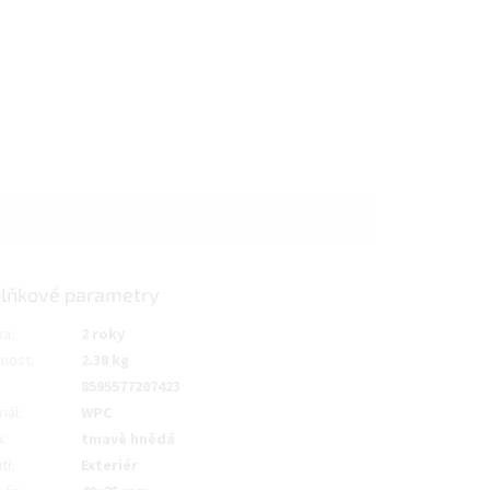
lňkové parametry
ka
:
2 roky
nost
:
2.38 kg
8595577207423
iál
:
WPC
a
:
tmavě hnědá
tí
:
Exteriér