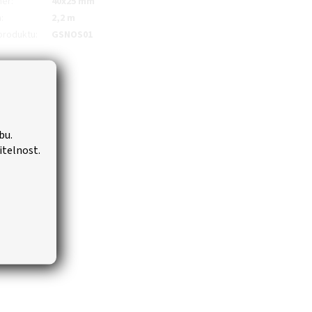
měr
:
40x25 mm
a
:
2,2 m
produktu
:
GSNOS01
bu.
itelnost.