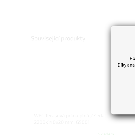
Související produkty
Po
Díky ana
WPC Terasová prkna plná / šedá
2200x140x20 mm, GS001
Skladem