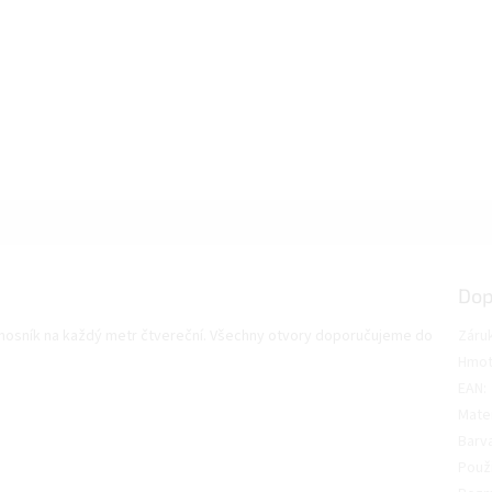
Dop
1 nosník na každý metr čtvereční. Všechny otvory doporučujeme do
Záru
Hmot
EAN
:
Mater
Barv
Použi