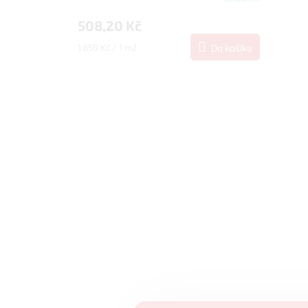
508,20 Kč
Měrná
1 650 Kč / 1 m2
Do košíku
cena: