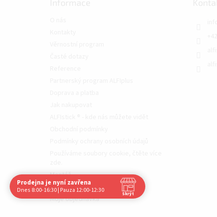
Informace
Konta
O nás
inf
Kontakty
+42
Věrnostní program
alf
Časté dotazy
alf
Reference
Partnerský program ALFIplus
Doprava a platba
Jak nakupovat
ALFIstick ® - kde nás můžete vidět
Obchodní podmínky
Podmínky ochrany osobních údajů
Používáme soubory cookie, čtěte více
zde.
Montáž
Prodejna je nyní zavřena
Navštivte nás osobně
Videotéka
Dnes 8:00-16:30 | Pauza 12:00-12:30
Skrýt
Moje objednávka
Čas
Pauza
Po
8:00 - 16:30
12:00 - 12:30