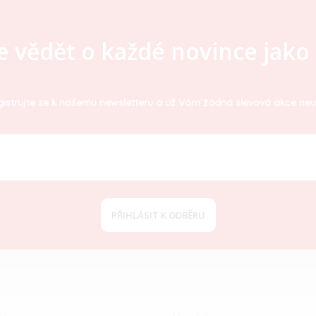
e vědět o každé novince jako 
istrujte se k našemu newsletteru a už Vám žádná slevová akce neu
PŘIHLÁSIT K ODBĚRU