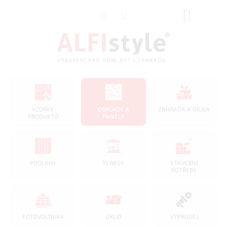
Přejít
NÁKUP
na
obsah
KOŠÍK
VZORKY
OBKLADY A
ZAHRADA A DÍLNA
PRODUKTŮ
PANELY
PODLAHY
TERASY
STAVEBNÍ
POTŘEBY
FOTOVOLTAIKA
ÚKLID
VÝPRODEJ