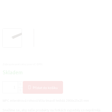
Zobrazované ceny jsou vč. DPH.
Měrná
Skladem
cena:
Přidat do košíku
WPC interiérová rohová lišta tmavě hnědá 2900x25x25 mm
Snažíme se, aby naše produkty na fotkách vypadaly co nejvěrněji.