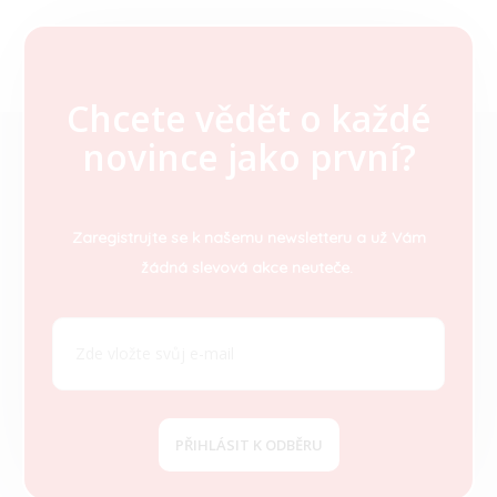
Chcete vědět o každé
Z
novince jako první?
á
p
a
t
Zaregistrujte se k našemu newsletteru a už Vám
í
žádná slevová akce neuteče.
PŘIHLÁSIT K ODBĚRU