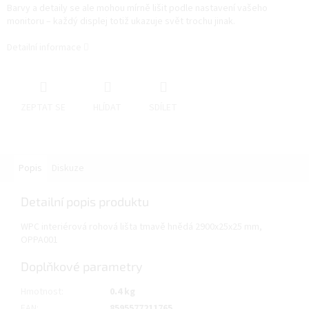
Barvy a detaily se ale mohou mírně lišit podle nastavení vašeho
monitoru – každý displej totiž ukazuje svět trochu jinak.
Detailní informace
ZEPTAT SE
HLÍDAT
SDÍLET
Popis
Diskuze
Detailní popis produktu
WPC interiérová rohová lišta tmavě hnědá 2900x25x25 mm,
OPPA001
Doplňkové parametry
Hmotnost
:
0.4 kg
EAN
:
8595577211765