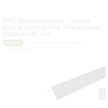
WPC Obkladový panel - Lamela
plochá, Rohová lišta, Tmavě hnědá,
2900x25x25 mm
Průměrné
Neohodnoceno
Podrobnosti hodnocení
Novinka
hodnocení
Značka:
ALFIstyle
produktu
je
0,0
z
5
hvězdiček.