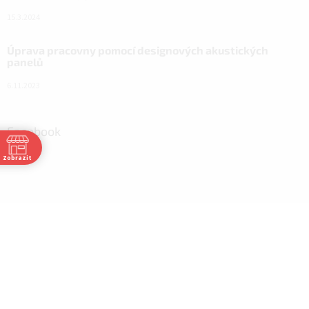
15.3.2024
Úprava pracovny pomocí designových akustických
panelů
6.11.2023
Facebook
Zobrazit
0
0
0
0
0