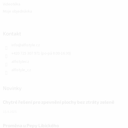
Videotéka
Moje objednávka
Kontakt
info
@
alfistyle.cz
+420 725 307 971 (po-pá 8:00-16:30)
alfistylecz
alfistyle_cz
Novinky
Chytré řešení pro zpevnění plochy bez ztráty zeleně
15.4.2025
Proměna u Pepy Libického