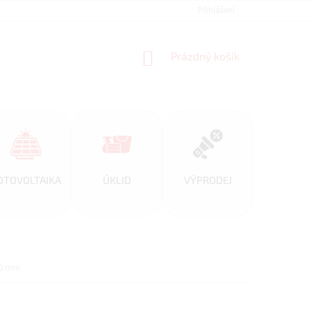
REFERENCE
PARTNERSKÝ PROGRAM ALFIPLUS
Přihlášení
DOPRAVA A PL
NÁKUPNÍ
Prázdný košík
KOŠÍK
OTOVOLTAIKA
ÚKLID
VÝPRODEJ
20 mm