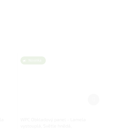
Novinka
Další
produkt
la
WPC Obkladový panel - Lamela
vystouplá, Světle hnědá,