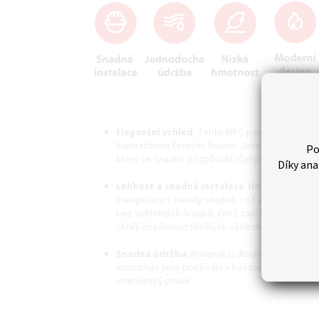
Elegantní vzhled
: Tento WPC panel vyniká sv
kontrastními černými liniemi. Jemná textura a de
Po
který se snadno přizpůsobí různým typům interi
Díky ana
Lehkost a snadná instalace
: Navržen s důraz
manipulace s panely snadná, což zrychluje a us
bez viditelných šroubů, čímž zajišťuje čistý a pr
chtějí dosáhnout skvělých výsledků s minimálním
Snadná údržba
: Materiál si dlouhodobě zachov
usnadňuje jeho používání v každodenním provozu.
interiérový prvek.