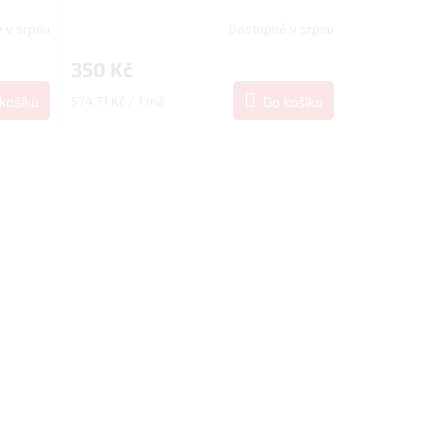
2900x210x20 mm
 v srpnu
Dostupné v srpnu
350 Kč
Měrná
košíku
574,71 Kč / 1 m2
Do košíku
cena: