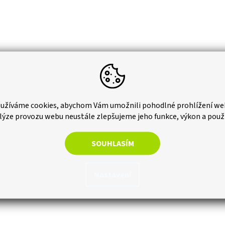
ým moderním designem, který kombinuje přirozený vzhled dřeva s
tailní zpracování dodávají interiéru sofistikovaný a nadčasový styl,
užíváme cookies, abychom Vám umožnili pohodlné prohlížení we
érového designu – od minimalistického až po luxusní.
lýze provozu webu neustále zlepšujeme jeho funkce, výkon a použ
em na jednoduchost a praktičnost. Díky lehké konstrukci je
nadňuje instalaci. Systém skrytých spojů umožňuje rychlé upevnění
SOUHLASÍM
ofesionální vzhled. Tento obklad je ideální i pro domácí kutily, kteří
 úsilím.
Nastavení
ává svůj elegantní vzhled bez nutnosti speciální péče, což šetří čas a
 Ideální volba pro ty, kdo hledají stylový a zároveň praktický