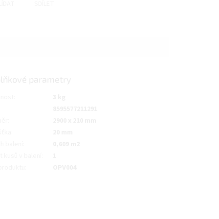
LÍDAT
SDÍLET
lňkové parametry
nost
:
3 kg
8595577211291
měr
:
2900 x 210 mm
šťka
:
20 mm
h balení
:
0,609 m2
 kusů v balení
:
1
produktu
:
OPV004