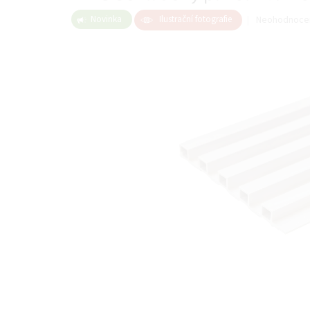
Průměrné
Neohodnoce
Novinka
Ilustrační fotografie
hodnocení
produktu
je
0,0
z
5
hvězdiček.