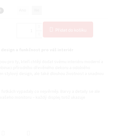
i
Ano
Ne
Přidat do košíku
design a funkčnost pro váš interiér
bou pro ty, kteří chtějí dodat svému interiéru moderní a
ombinaci přírodního dřevěného dekoru a odolného
en stylový design, ale také dlouhou životnost a snadnou
fotkách vypadaly co nejvěrněji. Barvy a detaily se ale
 vašeho monitoru – každý displej totiž ukazuje