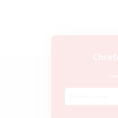
Chcet
Z
á
p
a
Zareg
t
í