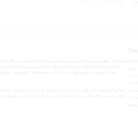
TISK
ZEPTAT SE
H
Dop
ího dřeva s praktičností odolného kompozitního materiálu. Je ideální
Hmot
nádech elegance a zajistit si dlouhodobou trvanlivost bez složité
EAN
:
žnic, kanceláří i komerčních prostor, kde vynikne jako stylový
Roz
Tlou
 použitím lepidla na bázi MS polymeru. V tomto případě doporučujeme
Obsa
měř jakýkoliv pevný podklad, jediným rozdílem při instalaci je použité
Počet
Kód 