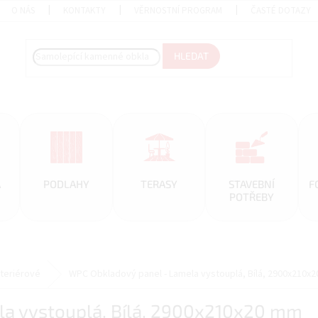
O NÁS
KONTAKTY
VĚRNOSTNÍ PROGRAM
ČASTÉ DOTAZY
HLEDAT
A
PODLAHY
TERASY
STAVEBNÍ
F
POTŘEBY
nteriérové
WPC Obkladový panel - Lamela vystouplá, Bílá, 2900x210x
la vystouplá, Bílá, 2900x210x20 mm