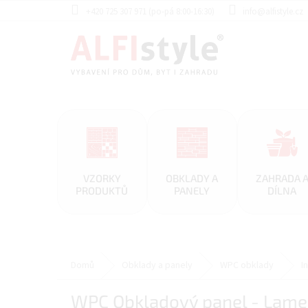
Přejít
+420 725 307 971 (po-pá 8:00-16:30)
info@alfistyle.cz
na
obsah
VZORKY
OBKLADY A
ZAHRADA 
PRODUKTŮ
PANELY
DÍLNA
Domů
Obklady a panely
WPC obklady
I
WPC Obkladový panel - Lame