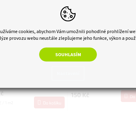
užíváme cookies, abychom Vám umožnili pohodlné prohlížení we
lýze provozu webu neustále zlepšujeme jeho funkce, výkon a použ
SOUHLASÍM
kladový panel - Lamela
WPC Obkladový panel - Lame
plá, Tmavě hnědá,
vystouplá, Rohová lišta, Tma
Nastavení
210x20 mm
hnědá, 2900x25x25 mm
Dostupné v srpnu
Kč
150 Kč
Do 
č / 1 m2
Do košíku