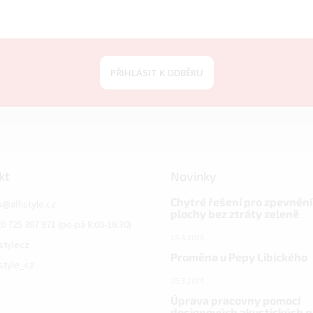
PŘIHLÁSIT K ODBĚRU
kt
Novinky
Chytré řešení pro zpevnění
o
@
alfistyle.cz
plochy bez ztráty zeleně
0 725 307 971 (po-pá 8:00-16:30)
15.4.2025
istylecz
Proměna u Pepy Libického
istyle_cz
15.3.2024
Úprava pracovny pomocí
designových akustických 