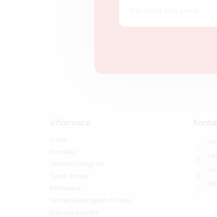
Informace
Konta
O nás
inf
Kontakty
+42
Věrnostní program
alf
Časté dotazy
alf
Reference
Partnerský program ALFIplus
Doprava a platba