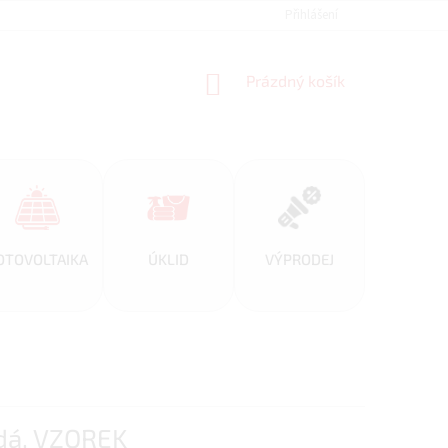
REFERENCE
PARTNERSKÝ PROGRAM ALFIPLUS
Přihlášení
DOPRAVA A PL
NÁKUPNÍ
Prázdný košík
KOŠÍK
OTOVOLTAIKA
ÚKLID
VÝPRODEJ
ědá, VZOREK