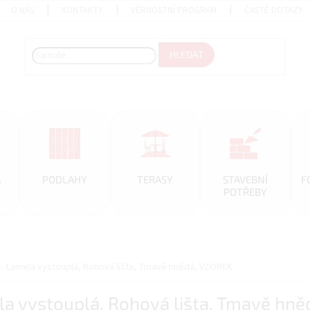
O NÁS
KONTAKTY
VĚRNOSTNÍ PROGRAM
ČASTÉ DOTAZY
HLEDAT
A
PODLAHY
TERASY
STAVEBNÍ
F
POTŘEBY
- Lamela vystouplá, Rohová lišta, Tmavě hnědá, VZOREK
a vystouplá, Rohová lišta, Tmavě hn