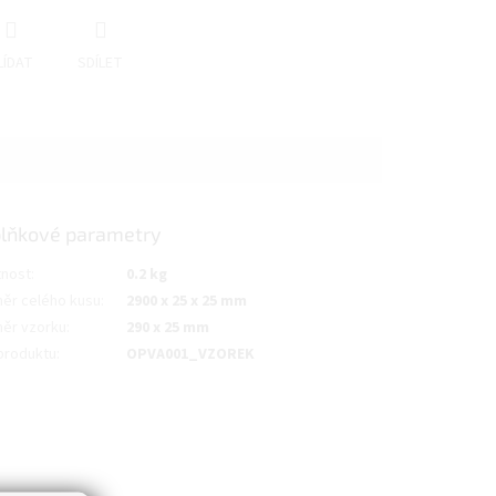
LÍDAT
SDÍLET
lňkové parametry
nost
:
0.2 kg
ěr celého kusu
:
2900 x 25 x 25 mm
ěr vzorku
:
290 x 25 mm
produktu
:
OPVA001_VZOREK