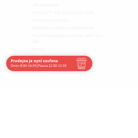
Jak nakupovat
ALFIstick ® - kde nás můžete vidět
Obchodní podmínky
Podmínky ochrany osobních údajů
Používáme soubory cookie, čtěte více
zde.
Montáž
Videotéka
Prodejna je nyní zavřena
Navštivte nás osobně
Moje objednávka
Dnes 8:00-16:30 | Pauza 12:00-12:30
Skrýt
Čas
Pauza
Po
8:00 - 16:30
12:00 - 12:30
Út
8:00 - 16:30
12:00 - 12:30
St
8:00 - 16:30
12:00 - 12:30
Čt
8:00 - 16:30
12:00 - 12:30
Pá
8:00 - 16:30
12:00 - 12:30
So
Zavřeno
-
Ne
Zavřeno
-
Nechci již zobrazovat