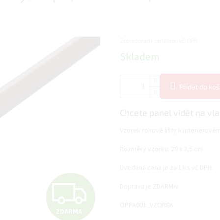
Zobrazované ceny jsou vč. DPH.
Měrná
Skladem
cena:
Přidat do koš
Chcete panel vidět na vla
Vzorek rohové lišty k interierov
Rozměry vzorku: 29 x 2,5 cm
Uvedená cena je za 1 ks vč DPH.
Z
Doprava je ZDARMA!
OPPA001_VZOREK
ZDARMA