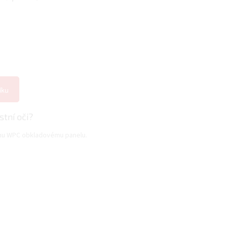
íku
stní oči?
ému WPC obkladovému panelu.