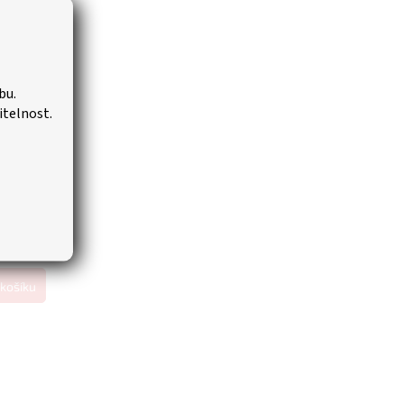
bu.
itelnost.
la
vě
Skladem
košíku