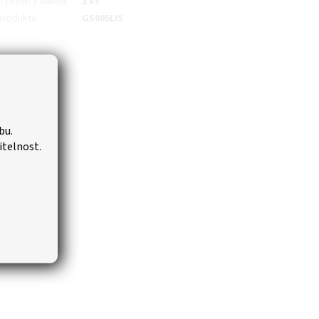
 prken v balení
:
1 ks
produktu
:
GS005LIS
bu.
itelnost.