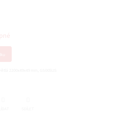
pné
íku
větlá 2200x49x49 mm, GS005LIS
LÍDAT
SDÍLET