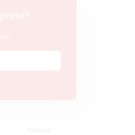
první?
teče.
Facebook