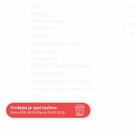
O nás
inf
Kontakty
+42
Věrnostní program
alf
Časté dotazy
alf
Reference
Partnerský program ALFIplus
Doprava a platba
Jak nakupovat
ALFIstick ® - kde nás můžete vidět
Obchodní podmínky
Podmínky ochrany osobních údajů
Používáme soubory cookie, čtěte více
zde.
Montáž
Prodejna je nyní zavřena
Videotéka
Navštivte nás osobně
Dnes 8:00-16:30 | Pauza 12:00-12:30
Skrýt
Moje objednávka
Čas
Pauza
Po
8:00 - 16:30
12:00 - 12:30
Út
8:00 - 16:30
12:00 - 12:30