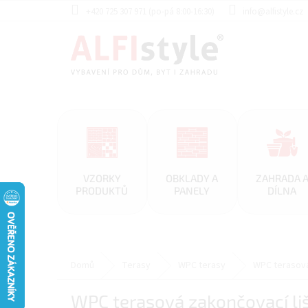
Přejít
+420 725 307 971 (po-pá 8:00-16:30)
info@alfistyle.cz
na
obsah
VZORKY
OBKLADY A
ZAHRADA 
PRODUKTŮ
PANELY
DÍLNA
Domů
Terasy
WPC terasy
WPC terasová
WPC terasová zakončovací l