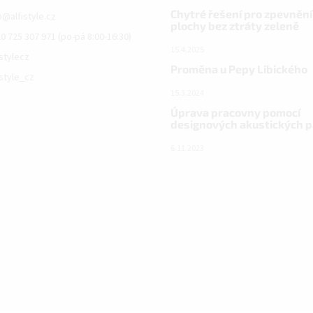
Chytré řešení pro zpevnění
o
@
alfistyle.cz
plochy bez ztráty zeleně
0 725 307 971 (po-pá 8:00-16:30)
15.4.2025
istylecz
Proměna u Pepy Libického
istyle_cz
15.3.2024
Úprava pracovny pomocí
designových akustických 
6.11.2023