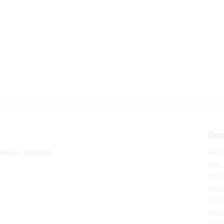
Dop
9x49 mm, GS005LIS
Hmot
EAN
:
Mater
Barv
Použi
Roz