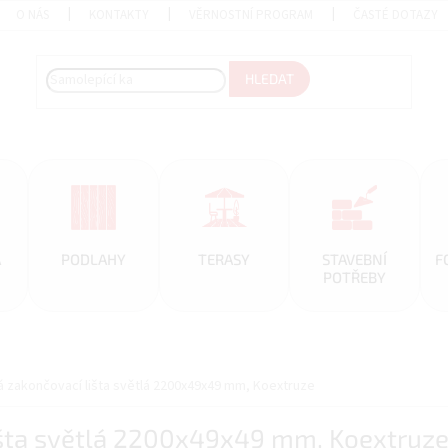
O NÁS
KONTAKTY
VĚRNOSTNÍ PROGRAM
ČASTÉ DOTAZY
HLEDAT
A
PODLAHY
TERASY
STAVEBNÍ
F
POTŘEBY
 zakončovací lišta světlá 2200x49x49 mm, Koextruze
išta světlá 2200x49x49 mm, Koextruz