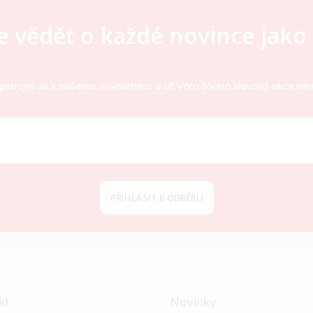
e vědět o každé novince jako 
istrujte se k našemu newsletteru a už Vám žádná slevová akce neu
PŘIHLÁSIT K ODBĚRU
kt
Novinky