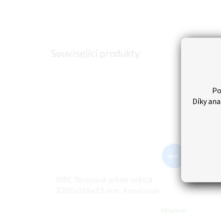
Související produkty
Po
Díky ana
–20 %
WPC Terasová prkna světlá
2200x138x23 mm, Koextruze
Skladem