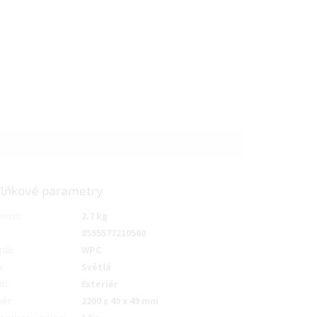
lňkové parametry
nost
:
2.7 kg
8595577210560
iál
:
WPC
a
:
Světlá
tí
:
Exteriér
měr
:
2200 x 49 x 49 mm