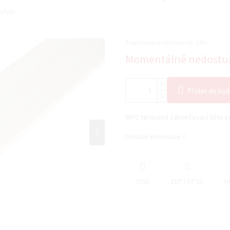
Istyle
Zobrazované ceny jsou vč. DPH.
Měrná
Momentálně nedostu
cena:
Přidat do koš
WPC terasová zakončovací lišta s
Detailní informace
TISK
ZEPTAT SE
H