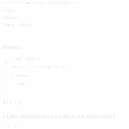
Používáme soubory cookie, čtěte více zde.
Montáž
Videotéka
Moje objednávka
Kontakt
info
@
alfistyle.cz
+420 725 307 971 (po-pá 8:00-16:30)
alfistylecz
alfistyle_cz
Novinky
Chytré řešení pro zpevnění plochy bez ztráty zeleně
15.4.2025