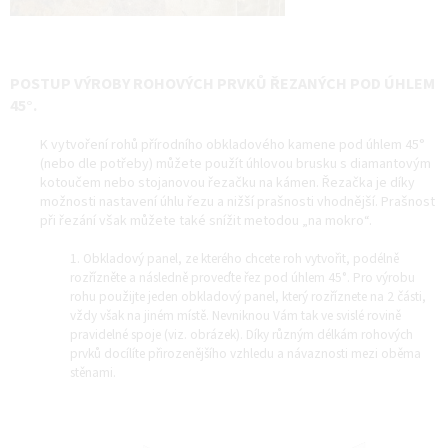
POSTUP VÝROBY ROHOVÝCH PRVKŮ ŘEZANÝCH POD ÚHLEM
45
°.
K vytvoření rohů přírodního obkladového kamene pod úhlem 45°
(nebo dle potřeby) můžete použít úhlovou brusku s diamantovým
kotoučem nebo stojanovou řezačku na kámen. Řezačka je díky
možnosti nastavení úhlu řezu a nižší prašnosti vhodnější. Prašnost
při řezání však můžete také snížit metodou „na mokro“.
1. Obkladový panel, ze kterého chcete roh vytvořit, podélně
rozřízněte a následně proveďte řez pod úhlem 45°. Pro výrobu
rohu použijte jeden obkladový panel, který rozříznete na 2 části,
vždy však na jiném místě. Nevniknou Vám tak ve svislé rovině
pravidelné spoje (viz. obrázek). Díky různým délkám rohových
prvků docílíte přirozenějšího vzhledu a návaznosti mezi oběma
stěnami.