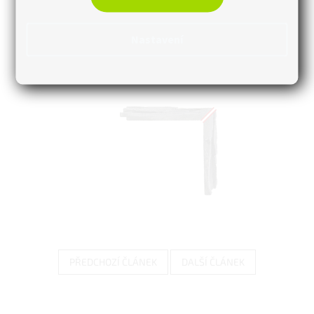
4. Dodržením postupu Vám vznikne roh obkladového panelu,
který můžete nalepit na připravený podklad.
Nastavení
PŘEDCHOZÍ ČLÁNEK
DALŠÍ ČLÁNEK