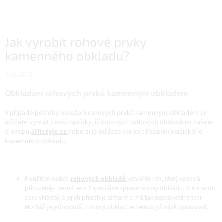
Jak vyrobit rohové prvky
kamenného obkladu?
26.8.2018
Obkládání rohových prvků kamenným obkladem
V případě potřeby obložení rohových prvků kamenným obkladem si
můžete vybrat z naší nabídky již hotových rohových obkladů na našem
e-shopu
alfistyle.cz
nebo si je můžete vyrobit řezáním klasického
kamenného obkladu.
Použitím našich
rohových obkladů
vytvoříte roh, který vypadá
přirozeněji. Jedná se o 2 speciálně upravené kusy obkladu, které se do
sebe vkládají a jejich přesah je lámaný a má tak nepravidelný tvar.
Montáž je jednodušší, rohový obklad se nemusí již nijak upravovat.