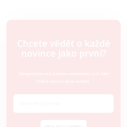
Chcete vědět o každé
Z
novince jako první?
á
p
a
t
Zaregistrujte se k našemu newsletteru a už Vám
í
žádná slevová akce neuteče.
PŘIHLÁSIT K ODBĚRU