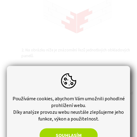
2. Na obrázku níže je znázornění řezů jednotlivých obkladových
panelů.
3. Po rozříznutí obkladového panelu je třeba provést řez pod
Používáme cookies, abychom Vám umožnili pohodlné
úhlem 45° na každé vzniklé straně po rozříznutí.
prohlížení webu.
Díky analýze provozu webu neustále zlepšujeme jeho
funkce, výkon a použitelnost.
SOUHLASÍM