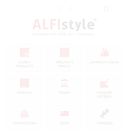
Přejít
NÁKUP
na
obsah
KOŠÍK
VZORKY
OBKLADY A
ZAHRADA A DÍLNA
PRODUKTŮ
PANELY
PODLAHY
TERASY
STAVEBNÍ
POTŘEBY
FOTOVOLTAIKA
ÚKLID
VÝPRODEJ