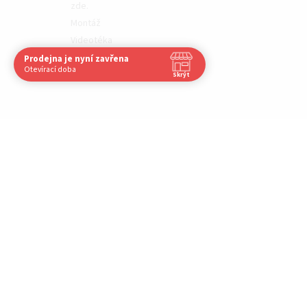
zde.
Montáž
Videotéka
Moje objednávka
Prodejna je nyní zavřena
Navštivte nás osobně
Otevírací doba
Skrýt
Čas
Pauza
Po
8:00 - 16:30
12:00 - 12:30
Út
8:00 - 16:30
12:00 - 12:30
St
8:00 - 16:30
12:00 - 12:30
Čt
8:00 - 16:30
12:00 - 12:30
Pá
8:00 - 16:30
12:00 - 12:30
So
Zavřeno
-
Ne
Zavřeno
-
Nechci již zobrazovat