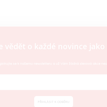
e vědět o každé novince jako 
istrujte se k našemu newsletteru a už Vám žádná slevová akce neu
PŘIHLÁSIT K ODBĚRU