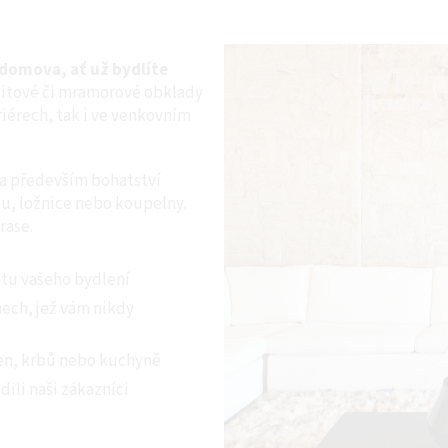
domova, ať už bydlíte
citové či mramorové obklady
eriérech, tak i ve venkovním
 a především bohatství
ku, ložnice nebo koupelny.
rase.
itu vašeho bydlení
nech, jež vám nikdy
len, krbů nebo kuchyně
dili naši zákazníci