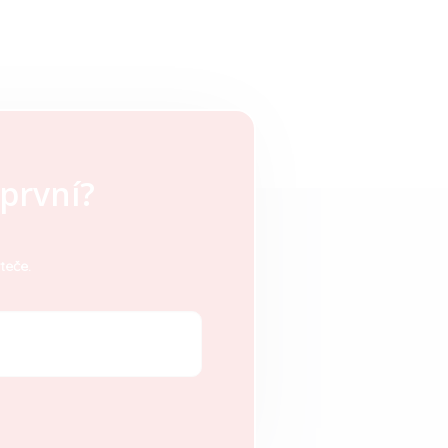
první?
teče.