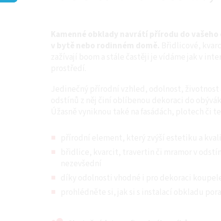
Kamenné obklady navrátí přírodu do vašeho 
v bytě nebo rodinném domě.
Břidlicové, kvar
zažívají boom a stále častěji je vídáme jak v int
prostředí.
Jedinečný přírodní vzhled, odolnost, životnost
odstínů z něj činí oblíbenou dekoraci do obývá
Úžasně vyniknou také na fasádách, plotech či te
přírodní element, který zvýší estetiku a kval
břidlice, kvarcit, travertin či mramor v odstí
nezevšední
díky odolnosti vhodné i pro dekoraci koupe
prohlédněte si, jak si s instalací obkladu pora