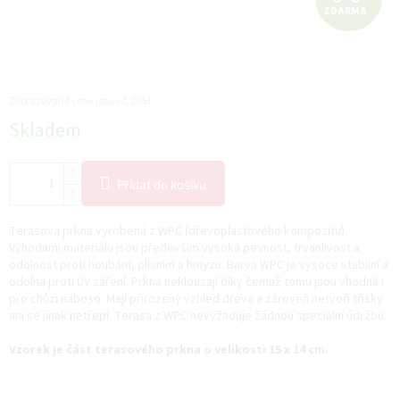
ZDARMA
D
A
R
Zobrazované ceny jsou vč. DPH.
Měrná
Skladem
M
cena:
A
Přidat do košíku
Terasová prkna vyrobená z WPC (dřevoplastového kompozitu).
Výhodami materiálu jsou především vysoká pevnost, trvanlivost a
odolnost proti houbám, plísním a hmyzu. Barva WPC je vysoce stabilní a
odolná proti UV záření. Prkna neklouzají díky čemuž tomu jsou vhodná i
pro chůzi naboso. Mají přirozený vzhled dřeva a zároveň netvoří třísky
ani se jinak netřepí. Terasa z WPC nevyžaduje žádnou speciální údržbu.
Vzorek je část terasového prkna o velikosti 15 x 14 cm.