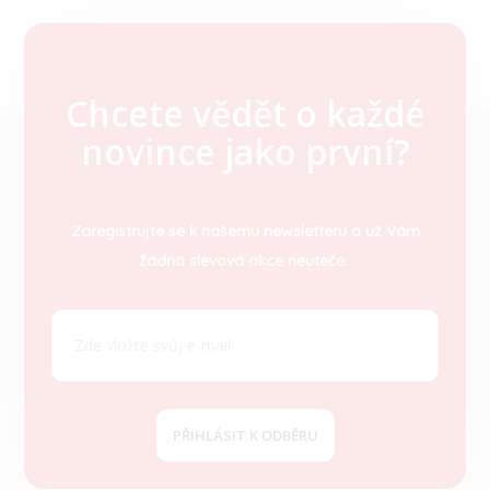
Chcete vědět o každé
Z
novince jako první?
á
p
a
t
Zaregistrujte se k našemu newsletteru a už Vám
í
žádná slevová akce neuteče.
PŘIHLÁSIT K ODBĚRU