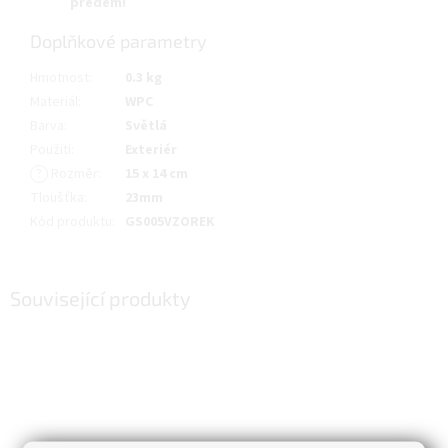
předem!
Doplňkové parametry
Hmotnost
:
0.3 kg
Materiál
:
WPC
Barva
:
Světlá
Použití
:
Exteriér
?
Rozměr
:
15 x 14 cm
Tloušťka
:
23mm
Kód produktu
:
GS005VZOREK
Související produkty