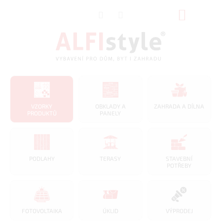
Přejít
NÁKUP
na
obsah
KOŠÍK
VZORKY
OBKLADY A
ZAHRADA A DÍLNA
PRODUKTŮ
PANELY
PODLAHY
TERASY
STAVEBNÍ
POTŘEBY
FOTOVOLTAIKA
ÚKLID
VÝPRODEJ