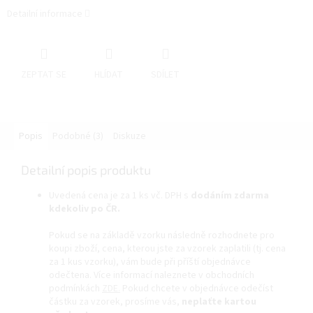
Detailní informace
ZEPTAT SE
HLÍDAT
SDÍLET
Popis
Podobné (3)
Diskuze
Detailní popis produktu
Uvedená cena je za 1 ks vč. DPH s
dodáním zdarma
kdekoliv po ČR.
Pokud se na základě vzorku následně rozhodnete pro
koupi zboží, cena, kterou jste za vzorek zaplatili (tj. cena
za 1 kus vzorku), vám bude při příští objednávce
odečtena. Více informací naleznete v obchodních
podmínkách
ZDE.
Pokud chcete v objednávce odečíst
částku za vzorek, prosíme vás,
neplaťte kartou