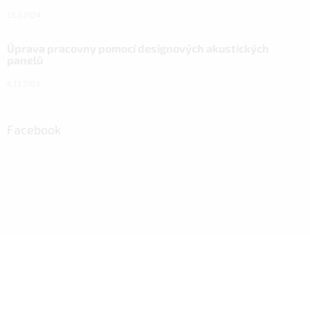
15.3.2024
Úprava pracovny pomocí designových akustických
panelů
6.11.2023
Facebook