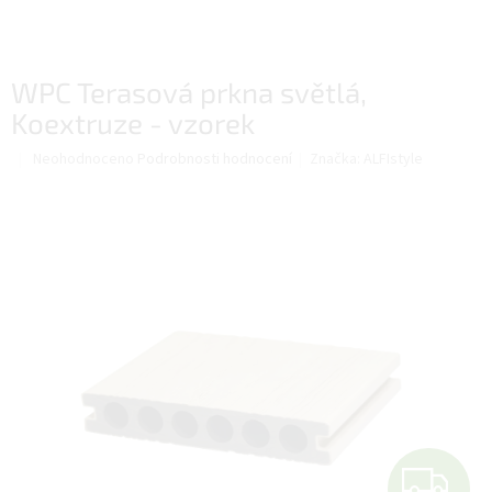
WPC Terasová prkna světlá,
Koextruze - vzorek
Průměrné
Neohodnoceno
Podrobnosti hodnocení
Značka:
ALFIstyle
hodnocení
produktu
je
0,0
z
5
hvězdiček.
Z