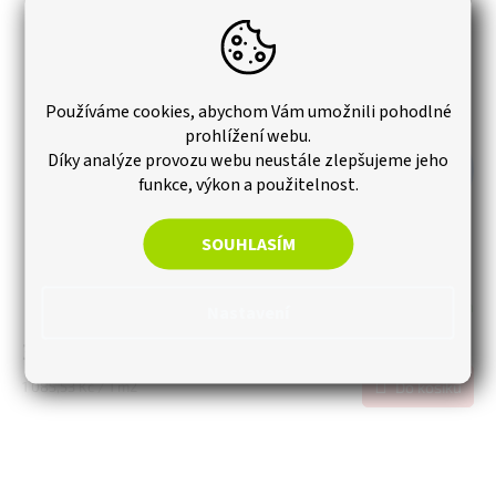
Používáme cookies, abychom Vám umožnili pohodlné
prohlížení webu.
Díky analýze provozu webu neustále zlepšujeme jeho
–20 %
funkce, výkon a použitelnost.
WPC Terasová prkna světlá 2200x138x23 mm,
SOUHLASÍM
Koextruze
Skladem
Nastavení
330 Kč
Měrná
1 085,53 Kč / 1 m2
Do košíku
cena: