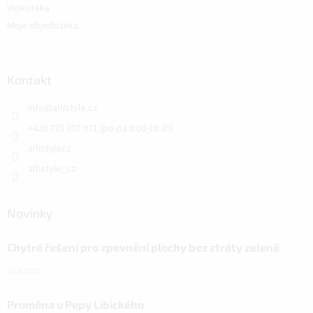
Videotéka
Moje objednávka
Kontakt
info
@
alfistyle.cz
+420 725 307 971 (po-pá 8:00-16:30)
alfistylecz
alfistyle_cz
Novinky
Chytré řešení pro zpevnění plochy bez ztráty zeleně
15.4.2025
Proměna u Pepy Libického