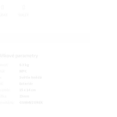
LÍDAT
SDÍLET
lňkové parametry
nost
:
0.3 kg
iál
:
WPC
a
:
Světle hnědá
tí
:
Exteriér
ozměr
:
15 x 14 cm
šťka
:
23mm
produktu
:
GS004VZOREK