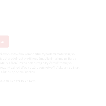
íku
dřevoplastového kompozitu). Výhodami materiálu jsou
ivost a odolnost proti houbám, plísním a hmyzu. Barva
oti UV záření. Prkna neklouzají díky čemuž tomu jsou
irozený vzhled dřeva a zároveň netvoří třísky ani se jinak
 žádnou speciální údržbu.
 o velikosti 15 x 14 cm.