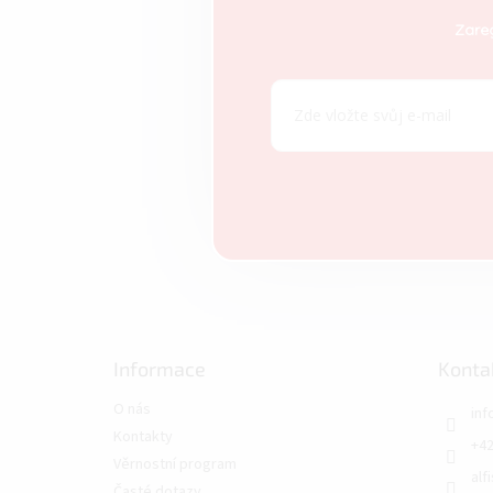
p
a
Zareg
t
í
Informace
Konta
O nás
inf
Kontakty
+42
Věrnostní program
alf
Časté dotazy