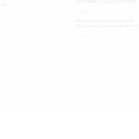
Proměna u Pepy Libického
istyle_cz
15.3.2024
Úprava pracovny pomocí
designových akustických 
6.11.2023