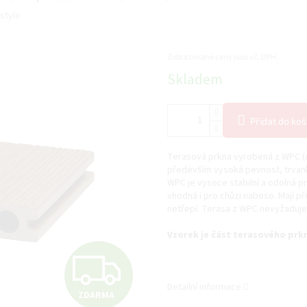
Istyle
Zobrazované ceny jsou vč. DPH.
Měrná
Skladem
cena:
Přidat do koš
Terasová prkna vyrobená z WPC (
především vysoká pevnost, trvanl
WPC je vysoce stabilní a odolná pr
vhodná i pro chůzi naboso. Mají př
netřepí. Terasa z WPC nevyžaduje
Vzorek je část terasového prkna
Z
Detailní informace
ZDARMA