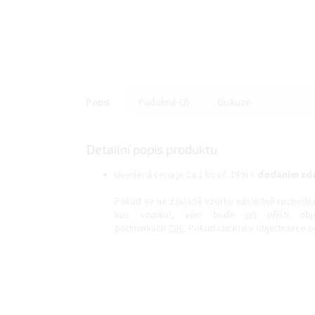
Popis
Podobné (3)
Diskuze
Detailní popis produktu
Uvedená cena je za 1 ks vč. DPH s
dodáním zda
Pokud se na základě vzorku následně rozhodnete 
kus vzorku), vám bude při příští obj
podmínkách
ZDE.
Pokud chcete v objednávce od