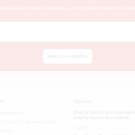
istrujte se k našemu newsletteru a už Vám žádná slevová akce neu
PŘIHLÁSIT K ODBĚRU
kt
Novinky
Chytré řešení pro zpevnění
o
@
alfistyle.cz
plochy bez ztráty zeleně
0 725 307 971 (po-pá 8:00-16:30)
15.4.2025
istylecz