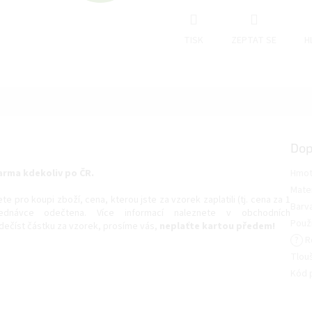
D
TISK
ZEPTAT SE
H
A
R
M
Dop
rma kdekoliv po ČR.
Hmot
A
Mater
pro koupi zboží, cena, kterou jste za vzorek zaplatili (tj. cena za 1
Barv
ednávce odečtena. Více informací naleznete v obchodních
Použi
ečíst částku za vzorek, prosíme vás,
neplaťte kartou předem!
?
R
Tlou
Kód 