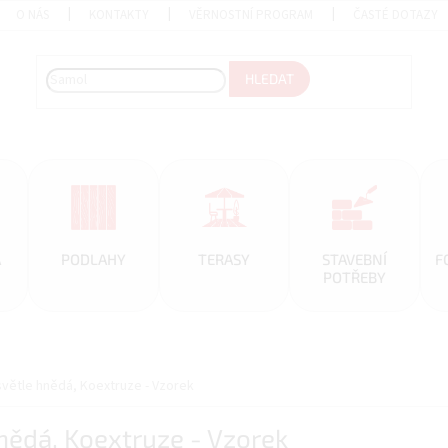
O NÁS
KONTAKTY
VĚRNOSTNÍ PROGRAM
ČASTÉ DOTAZY
HLEDAT
A
PODLAHY
TERASY
STAVEBNÍ
F
POTŘEBY
větle hnědá, Koextruze - Vzorek
nědá, Koextruze - Vzorek