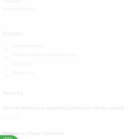
Videotéka
Moje objednávka
Kontakt
info
@
alfistyle.cz
+420 725 307 971 (po-pá 8:00-16:30)
alfistylecz
alfistyle_cz
Novinky
Chytré řešení pro zpevnění plochy bez ztráty zeleně
15.4.2025
Proměna u Pepy Libického