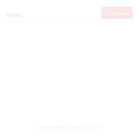
Do košíku
54 Kč
Vonná závěska na WC Oceán