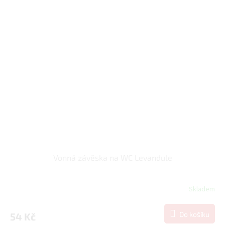
Vonná závěska na WC Levandule
Skladem
Do košíku
54 Kč