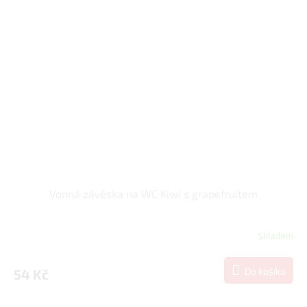
Vonná závěska na WC Kiwi s grapefruitem
Skladem
Do košíku
54 Kč