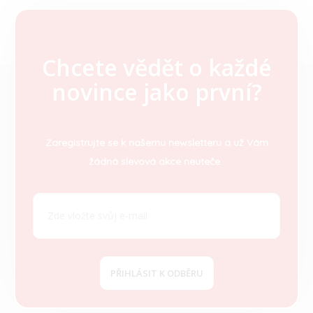
Chcete vědět o každé
Z
novince jako první?
á
p
a
t
Zaregistrujte se k našemu newsletteru a už Vám
í
žádná slevová akce neuteče.
PŘIHLÁSIT K ODBĚRU