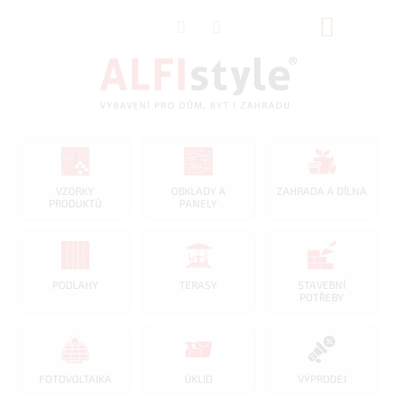
Přejít
NÁKUP
na
obsah
KOŠÍK
VZORKY
OBKLADY A
ZAHRADA A DÍLNA
PRODUKTŮ
PANELY
PODLAHY
TERASY
STAVEBNÍ
POTŘEBY
FOTOVOLTAIKA
ÚKLID
VÝPRODEJ