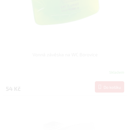
o
d
u
k
t
ů
Vonná závěska na WC Borovice
Skladem
Do košíku
54 Kč