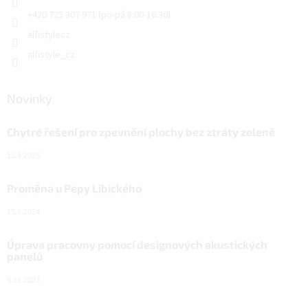
+420 725 307 971 (po-pá 8:00-16:30)
alfistylecz
alfistyle_cz
Novinky
Chytré řešení pro zpevnění plochy bez ztráty zeleně
15.4.2025
Proměna u Pepy Libického
15.3.2024
Úprava pracovny pomocí designových akustických
panelů
6.11.2023