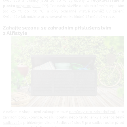
Květináče a truhlíky jsou ze 70 % vyrobeny z
recyklovatelného
plastu
polypropylenu
(PP). Ten navíc skvěle odolá extrémním teplotám
(od -25 °C do +90 °C) a díky ochranné vrstvě rovněž UV záření.
Květináče tak můžete přechovávat venku klidně 12 měsíců v roce.
Zahajte sezonu se zahradním příslušenstvím
z Alfistyle
V našem e-shopu nyní zakoupíte také
pomůcky pro zahradničení
, a to
zahradní boxy, konvice, vozík, lopatku nebo tento lehký a přenositelný
sadbovač
s průhledným víkem. Sadbovač slouží pro sadbu rostlin již od