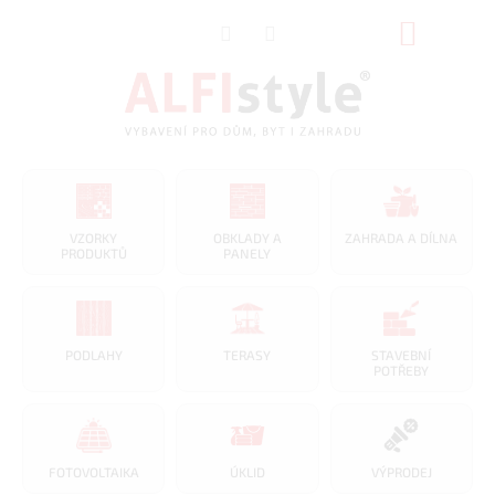
Přejít
NÁKUP
na
obsah
KOŠÍK
VZORKY
OBKLADY A
ZAHRADA A DÍLNA
PRODUKTŮ
PANELY
PODLAHY
TERASY
STAVEBNÍ
POTŘEBY
FOTOVOLTAIKA
ÚKLID
VÝPRODEJ