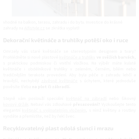
vhodné na balkon, terasu, zahradu i do bytu. Investice do krásné
zahrady na
Alfistyle.cz
se zkrátka vyplatí!
Dekorační květináče a truhlíky potěší oko i ruce
Omrzely vás staré květináče se stereotypním designem a tvary?
Prohlédněte si nové plastové
květináče a truhlíky
ve svěžích barvách,
s praktickou podmiskou či vnitřní vložkou. Na výběr máte kulaté
květináče i obdélníkové truhlíky v zeleném, černém, bílém nebo
tradičnějším terakota provedení. Aby byla péče o zahradu lehčí a
hravější, nechybějí
závěsné květináče
s úchytem, které jednoduše
pověsíte třeba
na plot či zábradlí.
Stejně vám poslouží speciální
květináč na zábradlí
nebo šikovný
kovový držák
. Nebaví vás zdlouhavé
přesazování?
Vyzkoušejte tento
elegantní
květináč s vyjímatelným vložením
, s nímž květiny a rostliny
vyndáte a přemístíte, než by řekl švec.
Recyklovatelný plast odolá slunci i mrazu